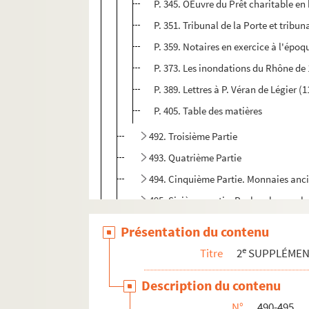
P. 345. OEuvre du Prêt charitable en 
P. 351. Tribunal de la Porte et tribu
P. 359. Notaires en exercice à l'épo
P. 373. Les inondations du Rhône de 
P. 389. Lettres à P. Véran de Légier 
P. 405. Table des matières
492. Troisième Partie
493. Quatrième Partie
494. Cinquième Partie. Monnaies ancien
495. Sixième partie. Recherches sur la
e
496. Statistique d'Arles. (
7
partie
)
Présentation du contenu
497. Statistique du département des Bo
e
Titre
2
SUPPLÉME
498. Notes pour la Statistique d'Arles, par
Description du contenu
499. Statistique d'Arles. Brouillard sur les
N°
490-495