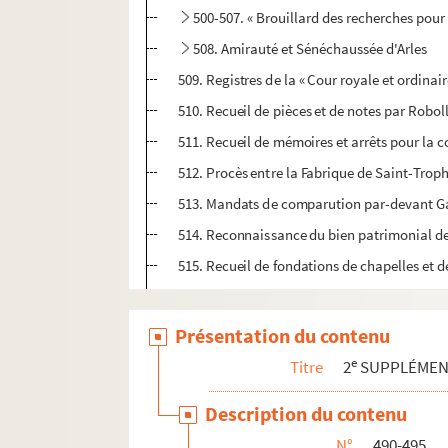
500-507. « Brouillard des recherches pour l
508. Amirauté et Sénéchaussée d'Arles
509. Registres de la « Cour royale et ordinair
510. Recueil de pièces et de notes par Roboll
511. Recueil de mémoires et arrêts pour la 
512. Procès entre la Fabrique de Saint-Troph
513. Mandats de comparution par-devant Gabr
514. Reconnaissance du bien patrimonial de
515. Recueil de fondations de chapelles et d
516. La peste de 1720-1721 à Arles
517. Recueil de 65 pièces concernant la 
Présentation du contenu
518. Recueil de pièces concernant les Pèr
e
Titre
2
SUPPLÉME
519. Précis des Statuts de la sainte Église
Description du contenu
520. Biographie de Pierre-Antoine d'Antonell
N°
490-495