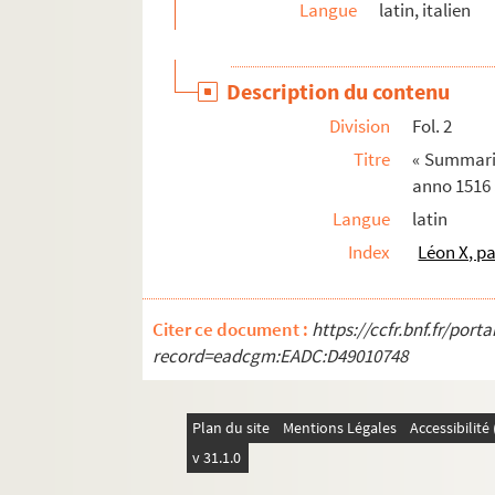
Langue
latin, italien
Ms 1759 (1624). « Traité de la réception et de l'
Ms 1760-1763 (1625-1628). « Conclavi de Som
Description du contenu
Ms 1764 (1629). [Titre absent ou non renseign
Division
Fol. 2
Ms 1765 (1630). [Titre absent ou non renseign
Titre
« Summariu
Ms 1766 (1631). Documents divers relatifs au
anno 1516 
Ms 1767 (1632). [Titre absent ou non renseign
Langue
latin
Ms 1768 (1633). « Serie cronologica dei vescovi
Index
Léon X, p
Citer ce document :
https://ccfr.bnf.fr/por
record=eadcgm:EADC:D49010748
Plan du site
Mentions Légales
Accessibilit
v 31.1.0