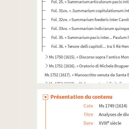
Fol. 25. « Summarium articulorum pacis ini
Fol. 31vo. « .Summarium copitulationum inte
Fol. 32vo. « Summarium foederis inter Caro
Fol. 33vo. « Summarium indiciarum quinque
Fol. 35. « Summarium pacis inter... Paulum
Fol. 36. « Tenore delli capitoli... tra li Rè H
Ms 1750 (1615). « Discorso sopra l'antico Mont
Ms 1751 (1616). « Oratorio di Michele Bruguere
Ms 1752 (1617). « Manoscritto venuta da Santa E
Ms 1753 (1618). « Nabucco » tragédie italienn
Ms 1754 (1619). « Lettres sérieuses, badines e
Présentation du contenu
Ms 1755 (1620). « Statuta venerabilis ecclesi
Cote
Ms 1749 (1614)
Ms 1756 (1621). [Titre absent ou non renseign
Titre
Analyses de div
Ms 1757 (1622). [Titre absent ou non renseign
e
Date
XVIII
siècle
Ms 1758 (1623). [Titre absent ou non renseign