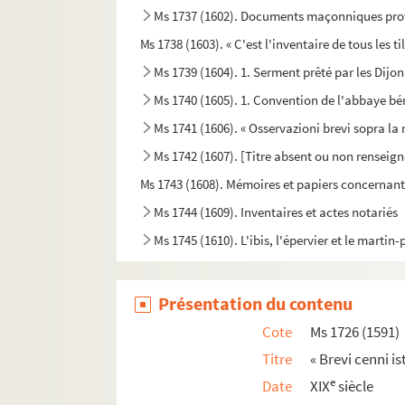
Ms 1737 (1602). Documents maçonniques prove
Ms 1738 (1603). « C'est l'inventaire de tous les
Ms 1739 (1604). 1. Serment prêté par les Dijon
Ms 1740 (1605). 1. Convention de l'abbaye bé
Ms 1741 (1606). « Osservazioni brevi sopra l
Ms 1742 (1607). [Titre absent ou non renseign
Ms 1743 (1608). Mémoires et papiers concernant 
Ms 1744 (1609). Inventaires et actes notariés
Ms 1745 (1610). L'ibis, l'épervier et le marti
Ms 1746 (1611). « Allocuzione al popolo fioren
Ms 1747 (1612). « Dialogue aux enfers entre le
Présentation du contenu
Ms 1748 (1613). « Riflessioni critiche sullo scr
Cote
Ms 1726 (1591)
Ms 1749 (1614). Analyses de divers traités et 
Titre
« Brevi cenni is
Ms 1750 (1615). « Discorso sopra l'antico Mont
e
Date
XIX
siècle