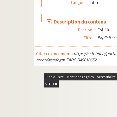
Langue
latin
Ms 1752 (1617). « Manoscritto venuta da Santa E
Ms 1753 (1618). « Nabucco » tragédie italienn
Description du contenu
Ms 1754 (1619). « Lettres sérieuses, badines e
Division
Fol. 10
Ms 1755 (1620). « Statuta venerabilis ecclesi
Titre
Explicit :
« 
Ms 1756 (1621). [Titre absent ou non renseign
Ms 1757 (1622). [Titre absent ou non renseign
Citer ce document :
https://ccfr.bnf.fr/por
Ms 1758 (1623). [Titre absent ou non renseign
record=eadcgm:EADC:D49010652
Ms 1759 (1624). « Traité de la réception et de l'
Ms 1760-1763 (1625-1628). « Conclavi de Som
Plan du site
Mentions Légales
Accessibilit
Ms 1764 (1629). [Titre absent ou non renseign
v 31.1.0
Ms 1765 (1630). [Titre absent ou non renseign
Ms 1766 (1631). Documents divers relatifs au
Ms 1767 (1632). [Titre absent ou non renseign
Ms 1768 (1633). « Serie cronologica dei vescovi