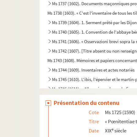
Ms 1737 (1602). Documents maçonniques prove
Ms 1738 (1603). « C'est l'inventaire de tous les
Ms 1739 (1604). 1. Serment prêté par les Dijon
Ms 1740 (1605). 1. Convention de l'abbaye bé
Ms 1741 (1606). « Osservazioni brevi sopra l
Ms 1742 (1607). [Titre absent ou non renseign
Ms 1743 (1608). Mémoires et papiers concernant 
Ms 1744 (1609). Inventaires et actes notariés
Ms 1745 (1610). L'ibis, l'épervier et le marti
Ms 1746 (1611). « Allocuzione al popolo fioren
Ms 1747 (1612). « Dialogue aux enfers entre le
Présentation du contenu
Ms 1748 (1613). « Riflessioni critiche sullo scr
Cote
Ms 1725 (1590)
Ms 1749 (1614). Analyses de divers traités et 
Titre
« Pœnitentiae t
Ms 1750 (1615). « Discorso sopra l'antico Mont
e
Date
XIX
siècle
Ms 1751 (1616). « Oratorio di Michele Bruguere