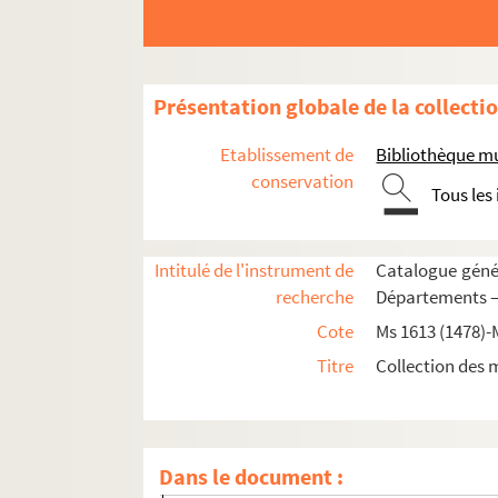
Ms 1702 (1567). « Marius d'Auruou, obro en pr
Ms 1703 (1568). « Marius d'Auruou, obro en ve
Ms 1704 (1569). Poème en vers français, en do
Présentation globale de la collecti
Ms 1705 (1570). « La Serafina d'Avila S. Tere
Etablissement de
Bibliothèque m
Ms 1706 (1571). « Notes sur les principaux imp
conservation
Tous les
Ms 1707 (1572). « Catalogue des manuscrits de l
Ms 1708 (1573). « Catechisme pèr la campagn
Intitulé de l'instrument de
Catalogue génér
Ms 1709 (1574). Histoire des Lombards de Pau
recherche
Départements —
Ms 1710 (1575). Opuscules théologiques et 
Cote
Ms 1613 (1478)-
Ms 1711 (1576). « De vita et rebus gestis S(antae
Titre
Collection des 
Fol. 1. « Visio quedam mirabilis cujusdam c
Fol. 2. « Quod monachus qui visionem hanc v
Fol. 10vo. « Incipit vita domine Franche vener
Dans le document :
Fol. 13. « Miraculum factum de leguminibus,