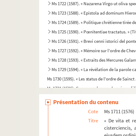
Ms 1722 (1587). « Nazarena Virgo ut oliva spe
Ms 1723 (1588). « Epistola ad dominum Hiero
Ms 1724 (1589). « Politique chrétienne tirée de
Ms 1725 (1590). « Pœnitentiae tractatus. » (Ti
Ms 1726 (1591). « Brevi cenni istorici del pont
Ms 1727 (1592). « Mémoire sur l'ordre de Chev
Ms 1728 (1593). « Extraits des Mercures Galan
Ms 1729 (1594). « La révélation de la parole 
Ms 1730 (1595). « Les status de l'ordre de Sainc
Ms 1731 (1596). Correspondance adressée au fél
Ms 1732 (1597). [Titre absent ou non renseign
Présentation du contenu
Ms 1733 (1598). « Deux lettres à un Monsieur d
Cote
Ms 1711 (1576)
Ms 1734 (1599). « Histoire du patriarche Joseph
Titre
« De vita et r
Ms 1735 (1600). Pouillié du diocèse de Sens
cisterciencis,
ejusdem ordini
Ms 1736 (1601). Diplôme de docteur en philoso