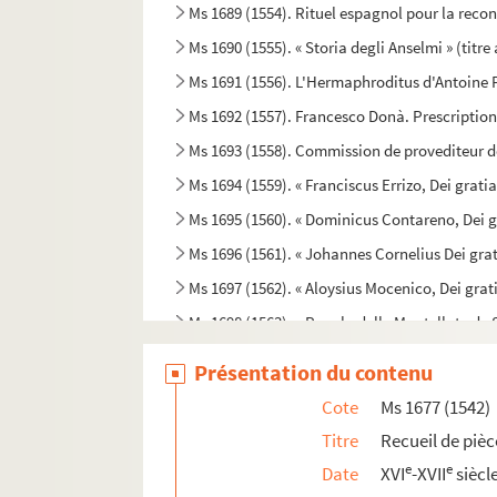
Ms 1689 (1554). Rituel espagnol pour la recon
Ms 1690 (1555). « Storia degli Anselmi » (titre
Ms 1691 (1556). L'Hermaphroditus d'Antoine 
Ms 1692 (1557). Francesco Donà. Prescriptions
Ms 1693 (1558). Commission de provediteur de
Ms 1694 (1559). « Franciscus Errizo, Dei grat
Ms 1695 (1560). « Dominicus Contareno, Dei g
Ms 1696 (1561). « Johannes Cornelius Dei gr
Ms 1697 (1562). « Aloysius Mocenico, Dei gra
Ms 1698 (1563). « Regola delle Mantellate de 
Ms 1699 (1564). « Rosell de tactica. » (Titre a
Présentation du contenu
Ms 1700 (1565). Responsaire pour la Semaine
Cote
Ms 1677 (1542)
Ms 1701 (1566). « S. Bonnome : Notes sur les fo
Titre
Recueil de pièc
Ms 1702 (1567). « Marius d'Auruou, obro en pr
e
e
Date
XVI
-XVII
siècl
Ms 1703 (1568). « Marius d'Auruou, obro en ve