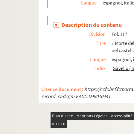
Langue
espagnol, italie
Ms 1704 (1569). Poème en vers français, en do
Ms 1705 (1570). « La Serafina d'Avila S. Tere
Description du contenu
Ms 1706 (1571). « Notes sur les principaux imp
Division
Fol. 117
Ms 1707 (1572). « Catalogue des manuscrits de l
Titre
« Morte de
Ms 1708 (1573). « Catechisme pèr la campagn
nel castell
Ms 1709 (1574). Histoire des Lombards de Pau
Langue
espagnol, i
Ms 1710 (1575). Opuscules théologiques et 
Index
Savello (T
Ms 1711 (1576). « De vita et rebus gestis S(an
Ms 1712 (1577). « Plurimarum benedictionum col
Citer ce document :
https://ccfr.bnf.fr/por
Ms 1713 (1578). La Mireille de Mistral mise en v
record=eadcgm:EADC:D49010441
Ms 1714 (1579). « L'ancienne bibliothèque de l'
Ms 1715 (1580). « Conclave della sede vacante
Plan du site
Mentions Légales
Accessibilit
Ms 1716 (1581). Correspondance de Joseph Rouma
v 31.1.0
Ms 1717 (1582). Correspondance de J. Roumanille