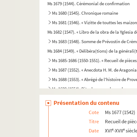
Ms 1679 (1544). Cérémonial de confirmation
Ms 1680 (1545). Chronique romaine
Ms 1681 (1546). « Vizitte de touttes les maiz
Ms 1682 (1547). « Libro de la obra de la Yglesia d
Ms 1683 (1548). Somme de Prévostin de Crém
Ms 1684 (1549). « Délibéra(tions) de la générali(t
Ms 1685-1686 (1550-1551). « Recueil de pièces
Ms 1687 (1552). « Anecdota H. M. de Aragonia
Ms 1688 (1553). « Abrégé de l'histoire de Prov
Ms 1689 (1554). Rituel espagnol pour la recon
Ms 1690 (1555). « Storia degli Anselmi » (titre
Présentation du contenu
Ms 1691 (1556). L'Hermaphroditus d'Antoine 
Cote
Ms 1677 (1542)
Ms 1692 (1557). Francesco Donà. Prescriptions
Titre
Recueil de pièc
Ms 1693 (1558). Commission de provediteur de
e
e
Date
XVI
-XVII
siècl
Ms 1694 (1559). « Franciscus Errizo, Dei grat