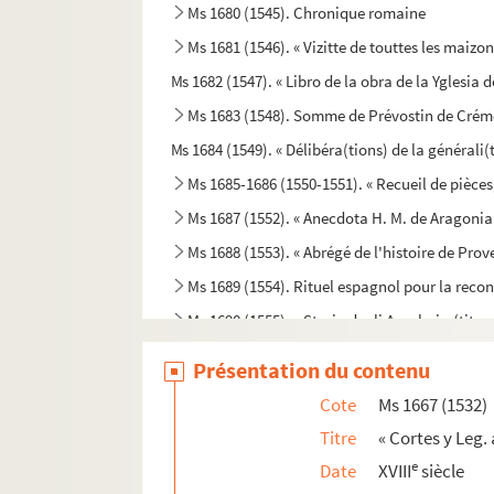
Ms 1680 (1545). Chronique romaine
Ms 1681 (1546). « Vizitte de touttes les maiz
Ms 1682 (1547). « Libro de la obra de la Yglesia d
Ms 1683 (1548). Somme de Prévostin de Crém
Ms 1684 (1549). « Délibéra(tions) de la générali(t
Ms 1685-1686 (1550-1551). « Recueil de pièces
Ms 1687 (1552). « Anecdota H. M. de Aragonia
Ms 1688 (1553). « Abrégé de l'histoire de Prov
Ms 1689 (1554). Rituel espagnol pour la recon
Ms 1690 (1555). « Storia degli Anselmi » (titre
Ms 1691 (1556). L'Hermaphroditus d'Antoine 
Présentation du contenu
Ms 1692 (1557). Francesco Donà. Prescriptions
Cote
Ms 1667 (1532)
Ms 1693 (1558). Commission de provediteur de
Titre
« Cortes y Leg.
Ms 1694 (1559). « Franciscus Errizo, Dei grat
e
Date
XVIII
siècle
Ms 1695 (1560). « Dominicus Contareno, Dei g