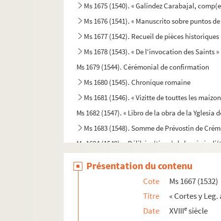
Ms 1675 (1540). « Galindez Carabajal, comp(end
Ms 1676 (1541). « Manuscrito sobre puntos de 
Ms 1677 (1542). Recueil de pièces historiques
Ms 1678 (1543). « De l'invocation des Saints »
Ms 1679 (1544). Cérémonial de confirmation
Ms 1680 (1545). Chronique romaine
Ms 1681 (1546). « Vizitte de touttes les maiz
Ms 1682 (1547). « Libro de la obra de la Yglesia d
Ms 1683 (1548). Somme de Prévostin de Crém
Ms 1684 (1549). « Délibéra(tions) de la générali(t
Ms 1685-1686 (1550-1551). « Recueil de pièces
Présentation du contenu
Ms 1687 (1552). « Anecdota H. M. de Aragonia
Cote
Ms 1667 (1532)
Ms 1688 (1553). « Abrégé de l'histoire de Prov
Titre
« Cortes y Leg.
Ms 1689 (1554). Rituel espagnol pour la recon
e
Date
XVIII
siècle
Ms 1690 (1555). « Storia degli Anselmi » (titre