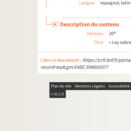
Langue
espagnol, latin
Ms 1691 (1556). L'Hermaphroditus d'Antoine 
Ms 1692 (1557). Francesco Donà. Prescriptions
Description du contenu
Ms 1693 (1558). Commission de provediteur de
o
Division
20
Ms 1694 (1559). « Franciscus Errizo, Dei grat
Titre
« Ley sobre
Ms 1695 (1560). « Dominicus Contareno, Dei g
Ms 1696 (1561). « Johannes Cornelius Dei gr
Citer ce document :
https://ccfr.bnf.fr/por
Ms 1697 (1562). « Aloysius Mocenico, Dei gra
record=eadcgm:EADC:D49010377
Ms 1698 (1563). « Regola delle Mantellate de 
Ms 1699 (1564). « Rosell de tactica. » (Titre a
Plan du site
Mentions Légales
Accessibilit
Ms 1700 (1565). Responsaire pour la Semaine
v 31.1.0
Ms 1701 (1566). « S. Bonnome : Notes sur les fo
Ms 1702 (1567). « Marius d'Auruou, obro en pr
Ms 1703 (1568). « Marius d'Auruou, obro en ve
Ms 1704 (1569). Poème en vers français, en do