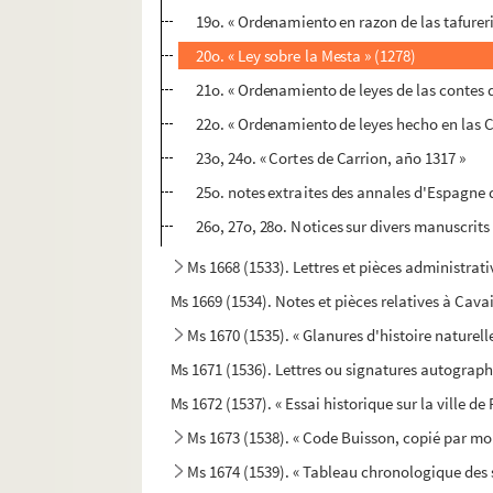
19o. « Ordenamiento en razon de las tafurer
20o. « Ley sobre la Mesta » (1278)
21o. « Ordenamiento de leyes de las contes 
22o. « Ordenamiento de leyes hecho en las C
23o, 24o. « Cortes de Carrion, año 1317 »
25o. notes extraites des annales d'Espagne d
26o, 27o, 28o. Notices sur divers manuscrits
Ms 1668 (1533). Lettres et pièces administrati
Ms 1669 (1534). Notes et pièces relatives à Cava
Ms 1670 (1535). « Glanures d'histoire naturelle
Ms 1671 (1536). Lettres ou signatures autograp
Ms 1672 (1537). « Essai historique sur la ville d
Ms 1673 (1538). « Code Buisson, copié par mo
Ms 1674 (1539). « Tableau chronologique des si