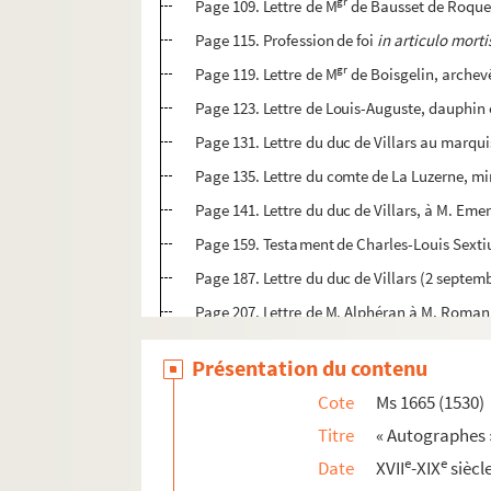
gr
Page 109. Lettre de M
de Bausset de Roquefo
Page 115. Profession de foi
in articulo morti
gr
Page 119. Lettre de M
de Boisgelin, archev
Page 123. Lettre de Louis-Auguste, dauphin e
Page 131. Lettre du duc de Villars au marqu
Page 135. Lettre du comte de La Luzerne, min
Page 141. Lettre du duc de Villars, à M. Eme
Page 159. Testament de Charles-Louis Sextiu
Page 187. Lettre du duc de Villars (2 septem
Page 207. Lettre de M. Alphéran à M. Roman T
Page 213. Lettre du prince de Bourbon-Con
Présentation du contenu
Page 219. Lettre du comte de Mirabeau à M. 
Cote
Ms 1665 (1530)
Page 225. Lettre des députés d'Aix à la munic
Titre
« Autographes 
Page 237. Poèmes anonymes français et pr
e
e
Date
XVII
-XIX
siècl
Page 249. Lettre d'Emeric David à Charles F