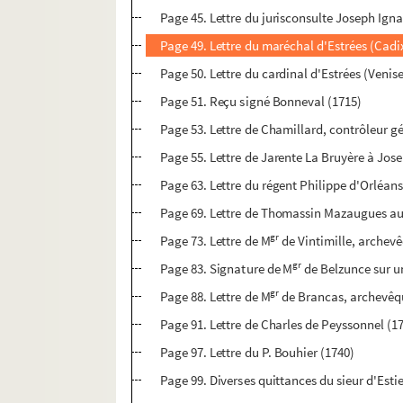
Page 45. Lettre du jurisconsulte Joseph Igna
Page 49. Lettre du maréchal d'Estrées (Cadix,
Page 50. Lettre du cardinal d'Estrées (Venise
Page 51. Reçu signé Bonneval (1715)
Page 53. Lettre de Chamillard, contrôleur g
Page 55. Lettre de Jarente La Bruyère à Jose
Page 63. Lettre du régent Philippe d'Orléan
Page 69. Lettre de Thomassin Mazaugues au 
gr
Page 73. Lettre de M
de Vintimille, archev
gr
Page 83. Signature de M
de Belzunce sur un
gr
Page 88. Lettre de M
de Brancas, archevêqu
Page 91. Lettre de Charles de Peyssonnel (1
Page 97. Lettre du P. Bouhier (1740)
Page 99. Diverses quittances du sieur d'Esti