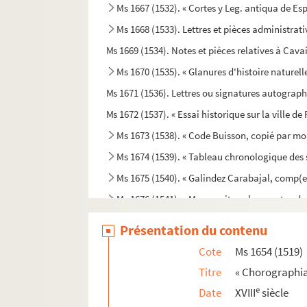
Ms 1667 (1532). « Cortes y Leg. antiqua de Esp
Ms 1668 (1533). Lettres et pièces administrati
Ms 1669 (1534). Notes et pièces relatives à Cava
Ms 1670 (1535). « Glanures d'histoire naturelle
Ms 1671 (1536). Lettres ou signatures autograp
Ms 1672 (1537). « Essai historique sur la ville d
Ms 1673 (1538). « Code Buisson, copié par mo
Ms 1674 (1539). « Tableau chronologique des si
Ms 1675 (1540). « Galindez Carabajal, comp(end
Ms 1676 (1541). « Manuscrito sobre puntos de 
Ms 1677 (1542). Recueil de pièces historiques
Présentation du contenu
Ms 1678 (1543). « De l'invocation des Saints »
Cote
Ms 1654 (1519)
Ms 1679 (1544). Cérémonial de confirmation
Titre
« Chorographia 
Ms 1680 (1545). Chronique romaine
e
Date
XVIII
siècle
Ms 1681 (1546). « Vizitte de touttes les maiz