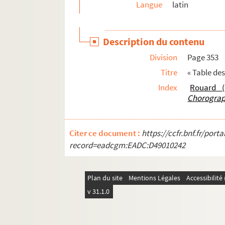
Langue
latin
Ms 1682 (1547). « Libro de la obra de la Yglesia d
Ms 1683 (1548). Somme de Prévostin de Crém
Description du contenu
Ms 1684 (1549). « Délibéra(tions) de la générali(t
Division
Page 353
Ms 1685-1686 (1550-1551). « Recueil de pièces
Titre
« Table de
Ms 1687 (1552). « Anecdota H. M. de Aragonia
Index
Rouard (E
Ms 1688 (1553). « Abrégé de l'histoire de Prov
Chorograp
Ms 1689 (1554). Rituel espagnol pour la recon
Ms 1690 (1555). « Storia degli Anselmi » (titre
Citer ce document :
https://ccfr.bnf.fr/por
Ms 1691 (1556). L'Hermaphroditus d'Antoine 
record=eadcgm:EADC:D49010242
Ms 1692 (1557). Francesco Donà. Prescriptions
Ms 1693 (1558). Commission de provediteur de
Plan du site
Mentions Légales
Accessibilit
Ms 1694 (1559). « Franciscus Errizo, Dei grat
v 31.1.0
Ms 1695 (1560). « Dominicus Contareno, Dei g
Ms 1696 (1561). « Johannes Cornelius Dei gr