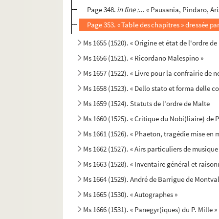
Page 348.
in fine :
... « Pausania, Pindaro, Aris
Page 353. « Table des chapitres » dressée p
Ms 1655 (1520). « Origine et état de l'ordre de
Ms 1656 (1521). « Ricordano Malespino »
Ms 1657 (1522). « Livre pour la confrairie de 
Ms 1658 (1523). « Dello stato et forma delle co
Ms 1659 (1524). Statuts de l'ordre de Malte
Ms 1660 (1525). « Critique du Nobi(liaire) de 
Ms 1661 (1526). « Phaeton, tragédie mise en 
Ms 1662 (1527). « Airs particuliers de musiqu
Ms 1663 (1528). « Inventaire général et raiso
Ms 1664 (1529). André de Barrigue de Montval
Ms 1665 (1530). « Autographes »
Ms 1666 (1531). « Panegyr(iques) du P. Mille » 