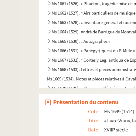
Ms 1661 (1526). « Phaeton, tragédie mise en 
Ms 1662 (1527). « Airs particuliers de musiqu
Ms 1663 (1528). « Inventaire général et raiso
Ms 1664 (1529). André de Barrigue de Montval
Ms 1665 (1530). « Autographes »
Ms 1666 (1531). « Panegyr(iques) du P. Mille » 
Ms 1667 (1532). « Cortes y Leg. antiqua de Esp
Ms 1668 (1533). Lettres et pièces administrati
Ms 1669 (1534). Notes et pièces relatives à Cava
Ms 1670 (1535). « Glanures d'histoire naturelle
Ms 1671 (1536). Lettres ou signatures autograp
Présentation du contenu
Ms 1672 (1537). « Essai historique sur la ville d
Cote
Ms 1649 (1514)
Ms 1673 (1538). « Code Buisson, copié par mo
Titre
« Livre Viany, 
Ms 1674 (1539). « Tableau chronologique des si
e
Date
XVIII
siècle
Ms 1675 (1540). « Galindez Carabajal, comp(end