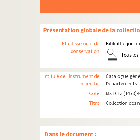
Présentation globale de la collecti
Etablissement de
Bibliothèque m
conservation
Tous les
Ms 1613 (1478). Reconnaissances en faveur du
Intitulé de l'instrument de
Catalogue génér
Ms 1614 (1479). Notes brèves de Jacques de Ve
recherche
Départements —
Ms 1615 (1480). Recueil de pièces provenant 
Cote
Ms 1613 (1478)-
Ms 1616 (1481). Recueil de pièces provenant du 
Titre
Collection des 
1. Rapports et documents relatifs à l'armée d
2. Mémoire et plan d'opérations de campagn
3. Armées des Alpes et d'Italie ; onze cartes
Dans le document :
4. Correspondance militaire de l'an III : le