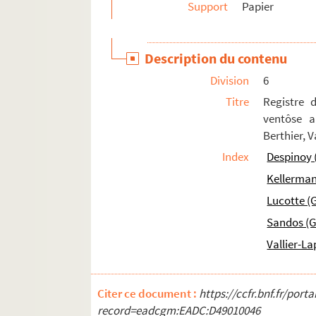
Support
Papier
Ms 1646 (1511). « Reconnaissances en faveur du 
Ms 1647 (1512). Arrentements du prieuré de S
Description du contenu
Ms 1648 (1513). Arrentements du prieuré de S
Division
6
Ms 1649 (1514). « Livre Viany, la campagne, To
Titre
Registre 
Ms 1650 (1515). Cens imposés sur des maisons d'A
ventôse a
Ms 1651 (1516). « C'est icy le livre des Archi
Berthier, 
Ms 1652 (1517). « Le carnaval d'Aix, fantaisie p
Index
Despinoy 
Ms 1653 (1518). « Brieve compendio di storich
Kellerman
Ms 1654 (1519). « Chorographia Provinciae Hon
Lucotte (
Ms 1655 (1520). « Origine et état de l'ordre de
Sandos (G
Ms 1656 (1521). « Ricordano Malespino »
Vallier-L
Ms 1657 (1522). « Livre pour la confrairie de 
Ms 1658 (1523). « Dello stato et forma delle co
Citer ce document :
https://ccfr.bnf.fr/por
Ms 1659 (1524). Statuts de l'ordre de Malte
record=eadcgm:EADC:D49010046