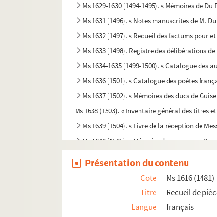
Ms 1629-1630 (1494-1495). « Mémoires de Du P
Ms 1631 (1496). « Notes manuscrites de M. Du
Ms 1632 (1497). « Recueil des factums pour et c
Ms 1633 (1498). Registre des délibérations d
Ms 1634-1635 (1499-1500). « Catalogue des a
Ms 1636 (1501). « Catalogue des poètes frança
Ms 1637 (1502). « Mémoires des ducs de Guise
Ms 1638 (1503). « Inventaire général des titre
Ms 1639 (1504). « Livre de la réception de Mess
Ms 1640 (1505). « Mémoire des nouveaux Baux 
Ms 1641 (1506). « Petit abrégé des actes concer
Présentation du contenu
Ms 1642 (1507). Actes et reconnaissances au pro
Cote
Ms 1616 (1481)
Ms 1643 (1508). « Répertoire Borilli »
Titre
Recueil de piè
Ms 1644 (1509). Levoir général des censives d
Langue
français
Ms 1645 (1510). « Levoirs » du prieuré de S. Jea