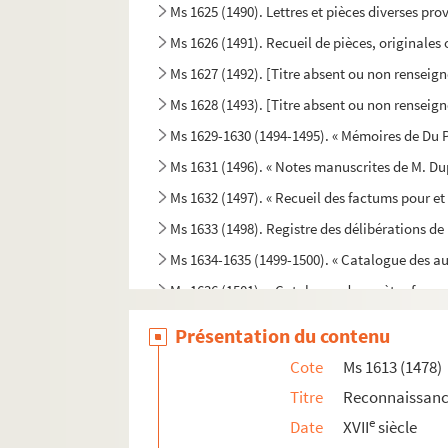
Ms 1625 (1490). Lettres et pièces diverses prov
Ms 1626 (1491). Recueil de pièces, originales 
Ms 1627 (1492). [Titre absent ou non renseign
Ms 1628 (1493). [Titre absent ou non renseign
Ms 1629-1630 (1494-1495). « Mémoires de Du P
Ms 1631 (1496). « Notes manuscrites de M. Du
Ms 1632 (1497). « Recueil des factums pour et c
Ms 1633 (1498). Registre des délibérations d
Ms 1634-1635 (1499-1500). « Catalogue des a
Ms 1636 (1501). « Catalogue des poètes frança
Ms 1637 (1502). « Mémoires des ducs de Guise
Présentation du contenu
Ms 1638 (1503). « Inventaire général des titre
Cote
Ms 1613 (1478)
Ms 1639 (1504). « Livre de la réception de Mess
Titre
Reconnaissance
Ms 1640 (1505). « Mémoire des nouveaux Baux 
e
Date
XVII
siècle
Ms 1641 (1506). « Petit abrégé des actes concer