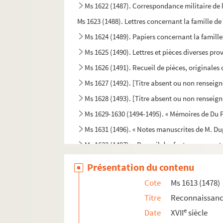
Ms 1622 (1487). Correspondance militaire de l
Ms 1623 (1488). Lettres concernant la famille d
Ms 1624 (1489). Papiers concernant la famill
Ms 1625 (1490). Lettres et pièces diverses prov
Ms 1626 (1491). Recueil de pièces, originales 
Ms 1627 (1492). [Titre absent ou non renseign
Ms 1628 (1493). [Titre absent ou non renseign
Ms 1629-1630 (1494-1495). « Mémoires de Du P
Ms 1631 (1496). « Notes manuscrites de M. Du
Ms 1632 (1497). « Recueil des factums pour et c
Ms 1633 (1498). Registre des délibérations d
Présentation du contenu
Ms 1634-1635 (1499-1500). « Catalogue des a
Cote
Ms 1613 (1478)
Ms 1636 (1501). « Catalogue des poètes frança
Titre
Reconnaissance
Ms 1637 (1502). « Mémoires des ducs de Guise
e
Date
XVII
siècle
Ms 1638 (1503). « Inventaire général des titre