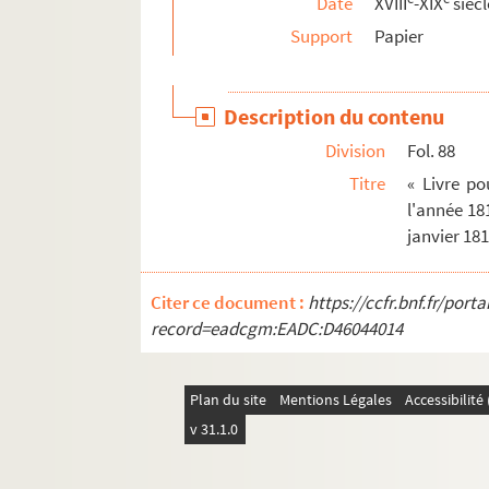
Date
XVIII
-XIX
siècl
Support
Papier
Description du contenu
Division
Fol. 88
Titre
« Livre po
l'année 18
janvier 18
Citer ce document :
https://ccfr.bnf.fr/por
record=eadcgm:EADC:D46044014
Plan du site
Mentions Légales
Accessibilit
v 31.1.0