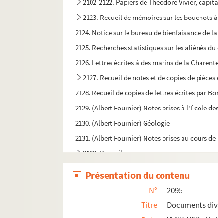
2102-2122. Papiers de Théodore Vivier, capitai
2123. Recueil de mémoires sur les bouchots 
2124. Notice sur le bureau de bienfaisance de la 
2125. Recherches statistiques sur les aliénés d
2126. Lettres écrites à des marins de la Charente
2127. Recueil de notes et de copies de pièces 
2128. Recueil de copies de lettres écrites par 
2129. (Albert Fournier) Notes prises à l'École de
2130. (Albert Fournier) Géologie
2131. (Albert Fournier) Notes prises au cours de 
2132. Recueil
2133. C. Albert F. (Albert Fournier). Les métam
Présentation du contenu
2134. Fournier (Albert). Rédaction et notes de 
N°
2095
2135. Recueil
Titre
Documents div
2136-2137. « Le brave Rondeau »
e
e