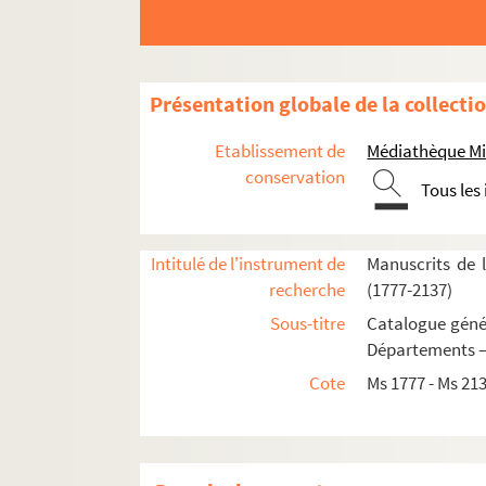
Fol. 96. Discours de Birarius, garde des Scea
Fol. 100. Compliment du Consistoire de Paris 
Fol. 102. Copie de l'inscription mise sur le g
Présentation globale de la collecti
Fol. 103. Pièces sur l'Emprunt forcé, les cons
Etablissement de
Médiathèque Mi
Fol. 118. Comité électoral de la Rochelle (s. 
conservation
Tous les
Fol. 121. Note sur les grains (s. d.)
Fol. 124. Lettre du consistoire du départemen
Intitulé de l'instrument de
Manuscrits de 
Fol. 126. Circulaires commerciales de divers
recherche
(1777-2137)
Fol. 133. Formules et ordonnances médicale
Sous-titre
Catalogue génér
Fol. 161. Pièces sur les mesures des charbons,
Départements —
Fol. 165. Note sur la valeur et le tarif des 
Cote
Ms 1777 - Ms 21
Fol. 168. Note sur le commerce des morues
Fol. 172. Cantique composé par M. S., minist
Fol. 176. Poésies diverses