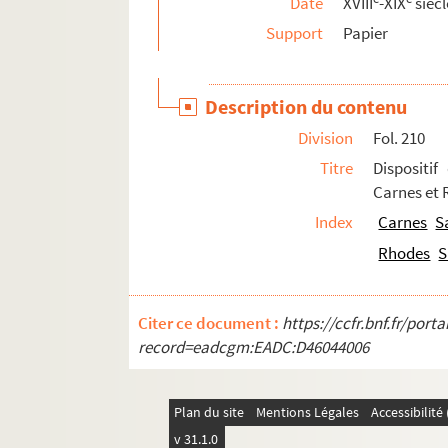
Date
XVIII
-XIX
siècl
Support
Papier
Description du contenu
Division
Fol. 210
Titre
Dispositif
Carnes et 
Index
Carnes
S
Rhodes
S
Citer ce document :
https://ccfr.bnf.fr/por
record=eadcgm:EADC:D46044006
Plan du site
Mentions Légales
Accessibilit
v 31.1.0