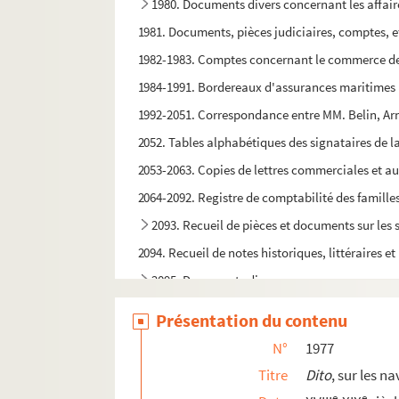
1980. Documents divers concernant les affair
1981. Documents, pièces judiciaires, comptes, et
1982-1983. Comptes concernant le commerce de
1984-1991. Bordereaux d'assurances maritimes
1992-2051. Correspondance entre MM. Belin, Arn
2052. Tables alphabétiques des signataires de 
2053-2063. Copies de lettres commerciales et au
2064-2092. Registre de comptabilité des famille
2093. Recueil de pièces et documents sur les 
2094. Recueil de notes historiques, littéraires e
2095. Documents divers
2096. Documents divers
Présentation du contenu
2097. Dictionnaire raisonné des mots français 
N°
1977
2098. Recueil de pièces concernant la région de
Titre
Dito
, sur les na
2099. Recueil de questions relatives à la science,
e
e