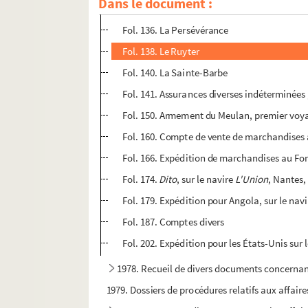
Dans le document :
Fol. 134. L'Océan
Fol. 136. La Persévérance
Fol. 138. Le Ruyter
Fol. 140. La Sainte-Barbe
Fol. 141. Assurances diverses indéterminées 
Fol. 150. Armement du Meulan, premier voya
Fol. 160. Compte de vente de marchandises à
Fol. 166. Expédition de marchandises au For
Fol. 174.
Dito
, sur le navire
L'Union
, Nantes,
Fol. 179. Expédition pour Angola, sur le nav
Fol. 187. Comptes divers
Fol. 202. Expédition pour les États-Unis sur 
1978. Recueil de divers documents concerna
1979. Dossiers de procédures relatifs aux affair