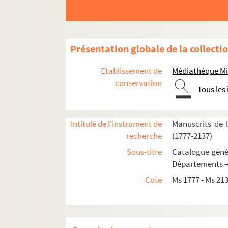
1971. Pièces et documents concernant la navi
1972. Documents relatifs aux règlements d'av
1973.
Dito
, sur les navires
Présentation globale de la collecti
1974.
Dito
, sur les navires
Etablissement de
Médiathèque Mi
fol. 3. La Joséphine, de Charente
conservation
Tous les
Fol. 22. La Sophie
Fol. 27. Le Triton, de Frederickstadt
Intitulé de l'instrument de
Manuscrits de 
Fol. 35. La Marie-Joseph, de Charente
recherche
(1777-2137)
Fol. 46. Le Saint-Jean, de Bellisle
Sous-titre
Catalogue génér
Fol. 51. L'Arche-de-Noë, de Quiberon
Départements —
Fol. 57. La Petite-Félicité, de Quimper
Cote
Ms 1777 - Ms 21
Fol. 60. Le Saint-Mathurin, de La Trinité
Fol. 69. Le Jane-et-Margaret
Fol. 72. Les Trois-Amis