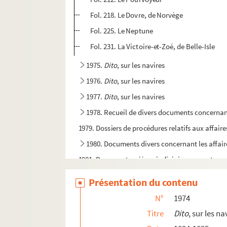
Fol. 218. Le Dovre, de Norvège
Fol. 225. Le Neptune
Fol. 231. La Victoire-et-Zoé, de Belle-Isle
1975.
Dito
, sur les navires
1976.
Dito
, sur les navires
1977.
Dito
, sur les navires
1978. Recueil de divers documents concerna
1979. Dossiers de procédures relatifs aux affair
1980. Documents divers concernant les affair
1981. Documents, pièces judiciaires, comptes, et
1982-1983. Comptes concernant le commerce de
Présentation du contenu
1984-1991. Bordereaux d'assurances maritimes
N°
1974
1992-2051. Correspondance entre MM. Belin, Arn
Titre
Dito
, sur les na
2052. Tables alphabétiques des signataires de 