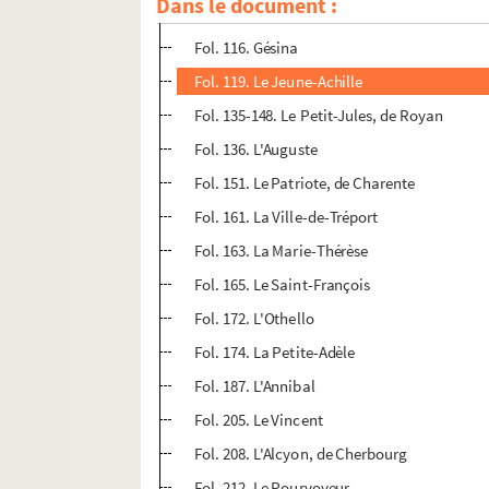
Dans le document :
Fol. 113. Le Jason
Fol. 116. Gésina
Fol. 119. Le Jeune-Achille
Fol. 135-148. Le Petit-Jules, de Royan
Fol. 136. L'Auguste
Fol. 151. Le Patriote, de Charente
Fol. 161. La Ville-de-Tréport
Fol. 163. La Marie-Thérèse
Fol. 165. Le Saint-François
Fol. 172. L'Othello
Fol. 174. La Petite-Adèle
Fol. 187. L'Annibal
Fol. 205. Le Vincent
Fol. 208. L'Alcyon, de Cherbourg
Fol. 212. Le Pourvoyeur