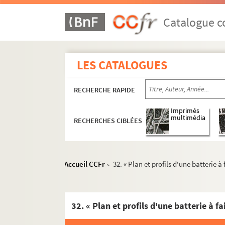
1. « Carte de la baye de Marseille avec le
Catalogue co
2. « Plan des sondes du bassin du port de
3. « Plan des arcenaux des galères et par
LES CATALOGUES
4. « Petite salle du bagne, magasins parti
5. « Plan, élévation, coupe et projet de 
RECHERCHE RAPIDE
6. « Plan des hangards pour mettre les boi
7. « Plan orissontal et coupe verticalle 
Imprimés
multimédia
RECHERCHES CIBLÉES
8. « Plan des différents bastiments de l'a
9. « Plan d'une nouvelle boulangerie. A 
10. « Plan du nouveau parc d'artillerie s
Accueil CCFr
32. « Plan et profils d'une batterie à
>
11. « Carte générale de la rade, isles et 
12. « Plan du magazin et de l'arrangemen
13. « Profil... d'une nouvelle boulangerie
14. « Plan du port de Marseille pour serv