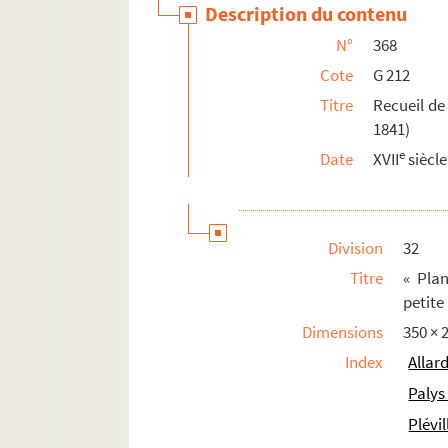
Description du contenu
G 217. Recueil de cartes et plans relatif
N°
368
G 218. Recueil de cartes et plans relatifs 
Cote
G 212
G 219. Recueil de cartes et plans relatifs 
Titre
Recueil de 
376. Recueil de pièces originales relativ
1841)
MANUSCRITS DE LA BIBLIOTHÈQUE DU DÉP
e
Date
XVII
siècle
Division
32
Titre
« Plan
petite
Dimensions
350 ×
Index
Allard
Palys
Plévi