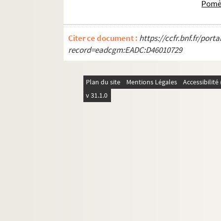
Pomèg
Citer ce document :
https://ccfr.bnf.fr/por
record=eadcgm:EADC:D46010729
Plan du site
Mentions Légales
Accessibilit
v 31.1.0