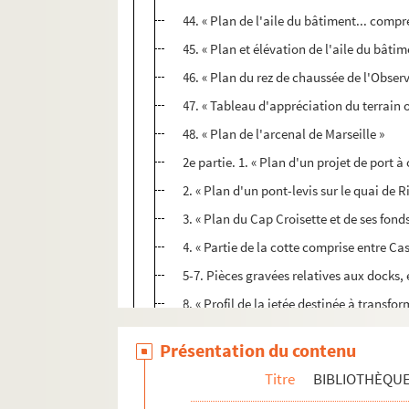
44. « Plan de l'aile du bâtiment... compr
45. « Plan et élévation de l'aile du bâtime
46. « Plan du rez de chaussée de l'Observ
47. « Tableau d'appréciation du terrain 
48. « Plan de l'arcenal de Marseille »
2e partie. 1. « Plan d'un projet de port à
2. « Plan d'un pont-levis sur le quai de R
3. « Plan du Cap Croisette et de ses fonds
4. « Partie de la cotte comprise entre Cas
5-7. Pièces gravées relatives aux docks, 
8. « Profil de la jetée destinée à transfo
G 213. Recueil de cartes et plans relatif
Présentation du contenu
G 214. Recueil de plans se rapportant à d
Titre
BIBLIOTHÈQUE
G 215-216. Recueil de cartes et plans d'A