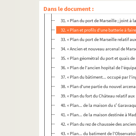
29. « Plan des sondes prises aux moyennes
Dans le document :
30. « Arcenaux de la marine de Marseille
31. « Plan du port de Marseille ; joint à 
32. « Plan et profils d'une batterie à fai
33. « Plan du port de Marseille relatif au
34. « Ancien et nouveau arcenal de Marseill
35. « Plan géométral du port et quais de M
36. « Plan de l'ancien hopital de l'équip
37. « Plan du bâtiment... occupé par l'in
38. « Plan d'une partie du nouvel arcenal..
39. « Plan du fort du Château relatif aux
r
40. « Plan... de la maison du s
Garavaque.
41. « Plan... de la maison destinée à Ma
42. « Plan du rez de chaussée des ancien
43. « Plan... du batiment de l'Observatoi