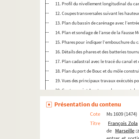
11. Profil du nivellement longitudinal du can
12. Coupes transversales suivant les hauteu
13. Plan du bassin de carénage avec l’entrée 
14. Plan et sondage de l’anse de la Fausse
15. Phares pour indiquer l’embouchure du ca
16. Détails des phares et des batteries tour
17. Plan cadastral avec le tracé du canal et
18. Plan du port de Bouc et du môle constru
19. Vues des principaux travaux exécutés po
20. Contre-projet Auzet ou redressement des 
21. Contre-projet Auzet ou redressement des 
Présentation du contenu
22. Coupes transversales de la digue du proj
Cote
Ms 1609 (1474)
23. Coupes transversalesde la digue du projet
Titre
François Zola
24. Plan d’un dock et d’un canal pour faire so
de
Marseille
entrer et sort
25. [Variante du projet de dock]