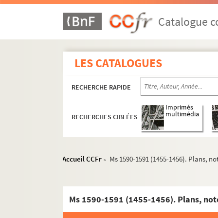
Ms 1516 (1381). Manuel sur les Sacrements
Catalogue co
Ms 1517-1518 (1382-1383). Élisabeth de Valois
Ms 1519 (1384). « Il dottor estatico, overo la
LES CATALOGUES
Ms 1520 (1385). « Raccolta di poetiche lepide
Ms 1521 (1386). « Traictez de confédération et
RECHERCHE RAPIDE
Ms 1522 (1387). « Instruction généralle des 
Ms 1523 (1388). « Montalembert. Notes sur le
Imprimés
multimédia
RECHERCHES CIBLÉES
Ms 1524 (1389). Traités divers de Senèque
Ms 1525 (1390). Recueil de notes, citations 
Ms 1526 (1391). « Vita di Niccolo Zabaglia, i
Accueil CCFr
Ms 1590-1591 (1455-1456). Plans, n
>
Ms 1527 (1392). « Négociations de la paix des
Ms 1528 (1393). « De Imitatione Christi »
Ms 1529 (1394). Mélanges historiques, en espa
Ms 1590-1591 (1455-1456). Plans, no
Ms 1530 (1395). Mélanges historiques, en espa