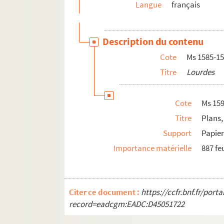
Langue
français
Description du contenu
Cote
Ms 1585-15
Titre
Lourdes
Cote
Ms 159
Titre
Plans
Support
Papie
Importance matérielle
887 feu
Citer ce document :
https://ccfr.bnf.fr/por
record=eadcgm:EADC:D45051722