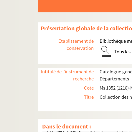
Ms 1531 (1396). « Romances de don Alvaro de 
Ms 1532 (1397). Relation d'une querelle de pr
Ms 1533 (1398). « L'art de la verrerie expérimen
Présentation globale de la collecti
Ms 1534 (1399). « Cronica Veneta »
Etablissement de
Bibliothèque m
Ms 1535 (1400). S. Athanasii et Petri Diaconi
conservation
Ms 1536 (1401). Vizcaino Brasa, « Felicidad pol
Tous les
Ms 1537 (1402). Walter Burley. Commentaire s
Ms 1538 (1403). Bréviaire à l'usage d'une ab
Intitulé de l'instrument de
Catalogue génér
Ms 1539-1553 (1404-1418). Livres choraux à l'
recherche
Départements —
Ms 1554 (1419). Bibliorum pars posterior
Cote
Ms 1352 (1218)-
Ms 1555 (1420). Lettres de noblesse accordées p
Titre
Collection des 
Ms 1556 (1421). Certificat de bonne conduite et 
Ms 1557 (1422). Lettres « de déclaration de natu
Ms 1558-1569 (1423-1434). Pièces, notes et d
Dans le document :