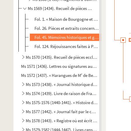
Ms 1569 (1434). Recueil de pièces historiques diverses
Fol. 1. « Maison de Bourgogne et sa descendance. » 
Fol. 26. Pièces et extraits concernant la Bourgogne
Fol. 45. Mémoires historiques et généalogiques : « Du
Fol. 124. Réjouissances faites à Paris, en 1687, pour 
Ms 1570 (1435). Recueil de pièces ecclésiastiques
Ms 1571 (1436). Lettres ou signatures autographes des perso
r
Ms 1572 (1437). « Harangues de M
de Beausset, évêque d'Alai
Ms 1573 (1438). « Journal historique de tout ce qui s'est p
Ms 1574 (1439). Livre de raison de François de Boniface de 
Ms 1575-1576 (1440-1441). « Histoire d'Aix, par de Haitze »
Ms 1577 (1442). « Journal fait par le chevalier de Mirabea
Ms 1578 (1443). « Registre où est écrit ce qui est arrivé en 
Ms 1579-1582 (1444-1447). Livres censiers du prieuré de Sa