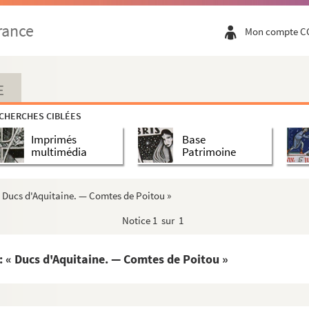
rance
Mon compte C
es curiosos recogidos por Don Francisco de Lago, tomo I. A...
io de varios papeles, tom. IV »
E
able de Castilla »
CHERCHES CIBLÉES
our d'Espagne entre le capitaine des gardes et les grands...
Imprimés
Base
nckel, actuellement valet de chambre à Son Altesse élec...
multimédia
Patrimoine
« Ducs d'Aquitaine. — Comtes de Poitou »
randes monarquias »
Notice
1 sur 1
ine
: « Ducs d'Aquitaine. — Comtes de Poitou »
lise de Saint-Sauveur d'Aix