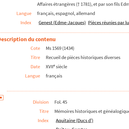
Affaires étrangères († 1781), et par son fils 
Langue
français, espagnol, allemand
Tableaux généalogiques
Index
Genest (Edme-Jacques)
Pièces réunies par l
cs d'Aquitaine. — Comtes de Poitou »
Description du contenu
la convalescence du roy Louis le Grand
Cote
Ms 1569 (1434)
Titre
Recueil de pièces historiques diverses
nnages suivants
e
Date
XVII
siècle
s, au nom des États de Languedoc »
Langue
français
assé de remarquable dans Aix, depuis le dimanche 26 avril...
Laidet, seigneur de Fombeton (1675-1756), conseiller au p...
Division
Fol. 45
u, enseigne des vaisseaux du Roy et commandant le briganti...
Titre
Mémoires historiques et généalogique
la fondation et établissement de ce monastère des relig...
Index
Aquitaine (Ducs d')
int-Jean-de-Malte d'Aix