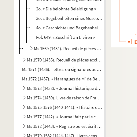
2o. « Die belohnte Beleidigung »
3o. « Begebenheiten eines Moscowiters »
4o. « Geschichte und Begebenheiten Rosaliens, von Fü
Fol. 649. « Züschrift an Elviren »
Ms 1569 (1434). Recueil de pièces historiques diverses
Ms 1570 (1435). Recueil de pièces ecclésiastiques
Ms 1571 (1436). Lettres ou signatures autographes des perso
r
Ms 1572 (1437). « Harangues de M
de Beausset, évêque d'Alai
Ms 1573 (1438). « Journal historique de tout ce qui s'est p
Ms 1574 (1439). Livre de raison de François de Boniface de 
Ms 1575-1576 (1440-1441). « Histoire d'Aix, par de Haitze »
Ms 1577 (1442). « Journal fait par le chevalier de Mirabea
Ms 1578 (1443). « Registre où est écrit ce qui est arrivé en 
Ms 1579-1582 (1444-1447). Livres censiers du prieuré de Sa