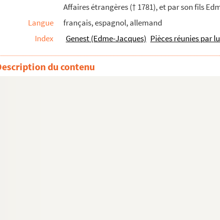
Affaires étrangères († 1781), et par son fils 
Langue
français, espagnol, allemand
Index
Genest (Edme-Jacques)
Pièces réunies par l
rsten, Prinzessin von Britannia »
Description du contenu
nnages suivants
s, au nom des États de Languedoc »
assé de remarquable dans Aix, depuis le dimanche 26 avril...
Laidet, seigneur de Fombeton (1675-1756), conseiller au p...
u, enseigne des vaisseaux du Roy et commandant le briganti...
la fondation et établissement de ce monastère des relig...
int-Jean-de-Malte d'Aix