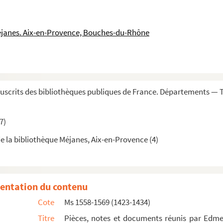
par Edme-Jacques Genest, chef du bureau des interprètes des Affair...
éjanes. Aix-en-Provence, Bouches-du-Rhône
spagne, par le chevalier de Monteil, officier de marine
r
les créanciers de l'armement du S
Martinet, chef d'escadre d...
es finances de l'Angleterre
scrits des bibliothèques publiques de France. Départements — 
ipalement en Amérique, durant la guerre de Sept ans
ussie, de l'Inde, de la Chine, etc. »
7)
ion des « Gazettes et papiers anglais » (1759-1760)
e la bibliothèque Méjanes, Aix-en-Provence (4)
elatives aux pays du nord de l'Europe, réunies par Edmond-Ch...
entation du contenu
Cote
Ms 1558-1569 (1423-1434)
 lacunes
Titre
Pièces, notes et documents réunis par Edme
valier XXX, aus dem französischen übersezt »