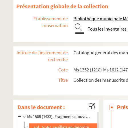
Présentation globale de la collection
Ms 1557 (1422). Lettres « de déclaration de naturalité » déliv
Ms 1558-1569 (1423-1434). Pièces, notes et documents réunis 
Etablissement de
Bibliothèque municipale M
conservation
Ms 1558 (1423). Traduction des Ordonnances navales d'E
Tous les inventaires
Ms 1559 (1424). Pièces relatives au procès intenté par 
Ms 1560 (1425). Recueil de pièces sur le gouvernement et l
Intitulé de l'instrument de
Catalogue général des manu
Ms 1561 (1426). Relations d'expéditions maritimes
recherche
Ms 1562 (1427). Relations d'expéditions maritimes, princ
Cote
Ms 1352 (1218)-Ms 1612 (147
Ms 1563 (1428). « Mémoires et notes sur le commerce de la R
Titre
Collection des manuscrits d
Ms 1564 (1429). Pièces et lettres relatives à la publicat
Ms 1565 (1430). Recueil de pièces (Edme Genest)
Ms 1566 (1431). Notes de géographie et de linguistique r
Dans le document :
Prés
Ms 1567 (1432). Recueil de pièces
Ms 1568 (1433). Fragments d'ouvrages en allemand
Fol. 1-648. Feuillets en désordre, avec de nombreuses