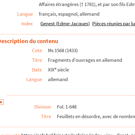
Affaires étrangères († 1781), et par son fils 
valier XXX, aus dem französischen übersezt »
Langue
français, espagnol, allemand
Index
Genest (Edme-Jacques)
Pièces réunies par l
rsten, Prinzessin von Britannia »
Description du contenu
Cote
Ms 1568 (1433)
Titre
Fragments d'ouvrages en allemand
e
Date
XIX
siècle
nnages suivants
Langue
allemand
s, au nom des États de Languedoc »
assé de remarquable dans Aix, depuis le dimanche 26 avril...
Laidet, seigneur de Fombeton (1675-1756), conseiller au p...
Division
Fol. 1-648
Titre
Feuillets en désordre, avec de nombr
u, enseigne des vaisseaux du Roy et commandant le briganti...
la fondation et établissement de ce monastère des relig...