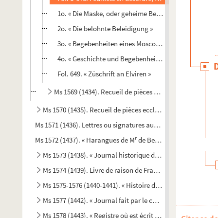
1o. « Die Maske, oder geheime Begebenheiten des Che
2o. « Die belohnte Beleidigung »
3o. « Begebenheiten eines Moscowiters »
4o. « Geschichte und Begebenheiten Rosaliens, von Fü
Fol. 649. « Züschrift an Elviren »
Ms 1569 (1434). Recueil de pièces historiques diverses
Ms 1570 (1435). Recueil de pièces ecclésiastiques
Ms 1571 (1436). Lettres ou signatures autographes des perso
r
Ms 1572 (1437). « Harangues de M
de Beausset, évêque d'Alai
Ms 1573 (1438). « Journal historique de tout ce qui s'est p
Ms 1574 (1439). Livre de raison de François de Boniface de 
Ms 1575-1576 (1440-1441). « Histoire d'Aix, par de Haitze »
Ms 1577 (1442). « Journal fait par le chevalier de Mirabea
Ms 1578 (1443). « Registre où est écrit ce qui est arrivé en 