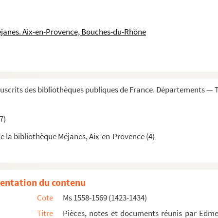
er
rées à Charles van Putten de Rotterdam (Paris, 1
oct...
par Edme-Jacques Genest, chef du bureau des interprètes des Affair...
éjanes. Aix-en-Provence, Bouches-du-Rhône
spagne, par le chevalier de Monteil, officier de marine
r
les créanciers de l'armement du S
Martinet, chef d'escadre d...
es finances de l'Angleterre
scrits des bibliothèques publiques de France. Départements — 
ipalement en Amérique, durant la guerre de Sept ans
7)
ussie, de l'Inde, de la Chine, etc. »
e la bibliothèque Méjanes, Aix-en-Provence (4)
ion des « Gazettes et papiers anglais » (1759-1760)
elatives aux pays du nord de l'Europe, réunies par Edmond-Ch...
entation du contenu
Cote
Ms 1558-1569 (1423-1434)
Titre
Pièces, notes et documents réunis par Edme
 lacunes