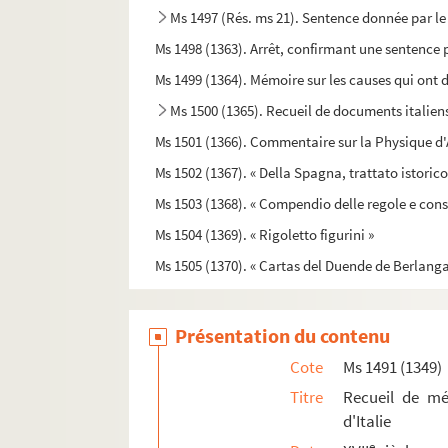
Ms 1497 (Rés. ms 21). Sentence donnée par le
Ms 1498 (1363). Arrêt, confirmant une sentence
Ms 1499 (1364). Mémoire sur les causes qui ont 
Ms 1500 (1365). Recueil de documents italien
Ms 1501 (1366). Commentaire sur la Physique d'
Ms 1502 (1367). « Della Spagna, trattato istoric
Ms 1503 (1368). « Compendio delle regole e cons
Ms 1504 (1369). « Rigoletto figurini »
Ms 1505 (1370). « Cartas del Duende de Berlanga
Ms 1506 (1371). Poésies politiques anonymes,
Ms 1507 (1372). « De due vescovi simultanei nella
Présentation du contenu
Ms 1508 (1373). Copie de la correspondance dipl
Cote
Ms 1491 (1349)
Ms 1509 (1374). Recueil de pièces historiques,
Titre
Recueil de mé
d'Italie
Ms 1510 (1375). Luigi Farsetti, Poésies italienne
e