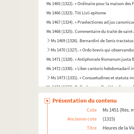
Ms 1465 (1322). « Ordinaire pour la maison des Fi
Ms 1466 (1323). Titi Livii epitome
Ms 1467 (1324). « Praelectiones ad jus canonicu
Ms 1468 (1325). Commentaire du traité de saint 
Ms 1469 (1326). Bernardini de Senis tractatus
Ms 1470 (1327). « Ordo brevis qui observandus
Ms 1471 (1328). « Antiphonale Romanum juxta Br
Ms 1472 (1330). « Liber cantoris hebdomadarii 
Ms 1473 (1331). « Consuetudines et statuta ins
Ms 1474 (1332). Bulle du pape Paul V en faveur de
Ms 1475 (1333). Commentaire sur l'Apocalyps
Présentation du contenu
Ms 1476 (1334). Disputatio inauguralis de rabie
Cote
Ms 1451 (Rés. m
Ms 1477 (1335). Mercier de Saint-Léger, Lettres s
Ancienne cote
(1315)
Ms 1478 (1336). « Privilèges de l'Ordre de la Tois
Titre
Heures de la Vi
Ms 1479 (1337). « Secunda pars indicis locup