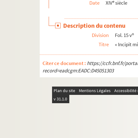
e
Date
XIV
siècle
Ms 1480 (1338). « Catastrophe de Portugal, en 
Ms 1481 (1339). Recueil de chroniques et mém
Description du contenu
Ms 1482 (1340). « Nuevas reglas que ha formado
o
Division
Fol. 15 v
Ms 1483 (1341). « Auto en que se representa la m
Titre
« Incipit m
Ms 1484 (1342). Confirmation de noblesse pou
Ms 1485 (1343). « Relazione de alcune giustize
Citer ce document :
https://ccfr.bnf.fr/por
Ms 1486 (1344). Hieronymi Nigri Veronensis Di
record=eadcgm:EADC:D45051303
Ms 1487 (1345). « Minute supplicationum ad usu
Ms 1488 (1346). « Memoriali relative a dispense d
Plan du site
Mentions Légales
Accessibilit
Ms 1489 (1347). Rapport de Jean-Baptiste de Rub
v 31.1.0
Ms 1490 (1348). Bernardo d'Avanzati, OEuvre
Ms 1491 (1349). Recueil de mémoires historiqu
Ms 1492 (1350). Recueil de copies de pièces rel
Ms 1493 (1358). « M. Antonii Lilii de episcopo 