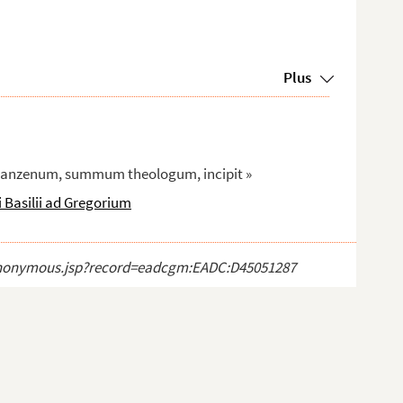
Plus
azanzenum, summum theologum, incipit »
 Basilii ad Gregorium
ct_anonymous.jsp?record=eadcgm:EADC:D45051287