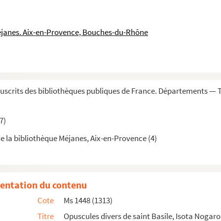
a Pisanella, secundum alphabetum ordinata, cum supplemento Nico...
 alphabetica de casibus ad animam seu ad conscientiam pertinen...
éjanes. Aix-en-Provence, Bouches-du-Rhône
m Sententiarum
ographie instructive, par Guillaume François de Bure
gidium Bellemere »
scrits des bibliothèques publiques de France. Départements — 
manae. 1436 »
7)
e la bibliothèque Méjanes, Aix-en-Provence (4)
la, Pic de la Mirandole et Léonard l'Arétin
entation du contenu
 in oratione magni Basilii de invidia »
Cote
Ms 1448 (1313)
Titre
Opuscules divers de saint Basile, Isota Nogarol
um, summum theologum, incipit »