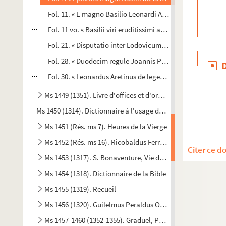
Fol. 11. « E magno Basilio Leonardi Aretini traductio. Ad
Fol. 11 vo. « Basilii viri eruditissimi ac sanctissimi de l
Fol. 21. « Disputatio inter Lodovicum Foscarenum et Is
Fol. 28. « Duodecim regule Joannis Pici Mirandule, partim 
Fol. 30. « Leonardus Aretinus de legendis poetis, ad dom
Ms 1449 (1351). Livre d'offices et d'oraisons
Ms 1450 (1314). Dictionnaire à l'usage des prédicateurs
Ms 1451 (Rés. ms 7). Heures de la Vierge
Ms 1452 (Rés. ms 16). Ricobaldus Ferrariensis, de origine u
Citer ce d
Ms 1453 (1317). S. Bonaventure, Vie de S. François d'Assise,
Ms 1454 (1318). Dictionnaire de la Bible
Ms 1455 (1319). Recueil
Ms 1456 (1320). Guilelmus Peraldus OP [= Guillaume Peyrau
Ms 1457-1460 (1352-1355). Graduel, Psautier et Vespéral à l