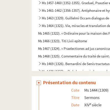
Ms 1457-1460 (1352-1355). Graduel, Psautier e
Ms 1461-1462 (1356-1357). Antiphonaire et h
Ms 1463 (1329). Guillelmi Occam dialogus de 
Ms 1464 (1321). Vie, miracles et translation d
Ms 1465 (1322). « Ordinaire pour la maison des Fi
Ms 1466 (1323). Titi Livii epitome
Ms 1467 (1324). « Praelectiones ad jus canonicu
Ms 1468 (1325). Commentaire du traité de saint 
Ms 1469 (1326). Bernardini de Senis tractatus
Ms 1470 (1327). « Ordo brevis qui observandus
Ms 1471 (1328). « Antiphonale Romanum juxta Br
Présentation du contenu
Ms 1472 (1330). « Liber cantoris hebdomadarii 
Cote
Ms 1444 (1309)
Ms 1473 (1331). « Consuetudines et statuta ins
Titre
Sermons
Ms 1474 (1332). Bulle du pape Paul V en faveur de
e
Date
XIV
siècle
Ms 1475 (1333). Commentaire sur l'Apocalyps