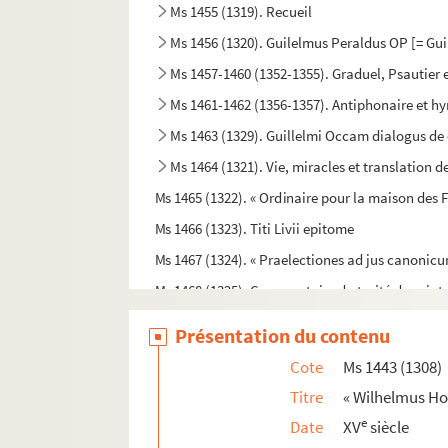
Ms 1455 (1319). Recueil
Ms 1456 (1320). Guilelmus Peraldus OP [= Gui
Ms 1457-1460 (1352-1355). Graduel, Psautier e
Ms 1461-1462 (1356-1357). Antiphonaire et h
Ms 1463 (1329). Guillelmi Occam dialogus de 
Ms 1464 (1321). Vie, miracles et translation d
Ms 1465 (1322). « Ordinaire pour la maison des Fi
Ms 1466 (1323). Titi Livii epitome
Ms 1467 (1324). « Praelectiones ad jus canonicu
Ms 1468 (1325). Commentaire du traité de saint 
Ms 1469 (1326). Bernardini de Senis tractatus
Présentation du contenu
Ms 1470 (1327). « Ordo brevis qui observandus
Cote
Ms 1443 (1308)
Ms 1471 (1328). « Antiphonale Romanum juxta Br
Titre
« Wilhelmus Ho
Ms 1472 (1330). « Liber cantoris hebdomadarii 
e
Date
XV
siècle
Ms 1473 (1331). « Consuetudines et statuta ins