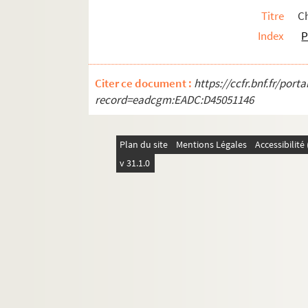
Ms 1465 (1322). « Ordinaire pour la maison des Fi
Titre
Ch
Index
P
Ms 1466 (1323). Titi Livii epitome
Ms 1467 (1324). « Praelectiones ad jus canonicu
Ms 1468 (1325). Commentaire du traité de saint 
Citer ce document :
https://ccfr.bnf.fr/por
record=eadcgm:EADC:D45051146
Ms 1469 (1326). Bernardini de Senis tractatus
Ms 1470 (1327). « Ordo brevis qui observandus
Ms 1471 (1328). « Antiphonale Romanum juxta Br
Plan du site
Mentions Légales
Accessibilit
Ms 1472 (1330). « Liber cantoris hebdomadarii 
v 31.1.0
Ms 1473 (1331). « Consuetudines et statuta ins
Ms 1474 (1332). Bulle du pape Paul V en faveur de
Ms 1475 (1333). Commentaire sur l'Apocalyps
Ms 1476 (1334). Disputatio inauguralis de rabie
Ms 1477 (1335). Mercier de Saint-Léger, Lettres s
Ms 1478 (1336). « Privilèges de l'Ordre de la Tois