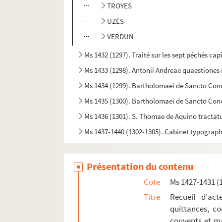
TROYES
UZÈS
VERDUN
Ms 1432 (1297). Traité sur les sept péchés cap
Ms 1433 (1298). Antonii Andreae quaestione
Ms 1434 (1299). Bartholomaei de Sancto Co
Ms 1435 (1300). Bartholomaei de Sancto Con
Ms 1436 (1301). S. Thomae de Aquino tracta
Ms 1437-1440 (1302-1305). Cabinet typographi
Ms 1441 (1306). Petri Lombardi Sententiarum l
Ms 1442 (1307). « Decisiones Rote romane ann
Présentation du contenu
Ms 1443 (1308). « Wilhelmus Horboch. Decisi
Cote
Ms 1427-1431 (
Ms 1444 (1309). Sermons
Titre
Recueil d'act
quittances, co
Ms 1445 (1310). Speculum fratrum Minorum
couvents et ma