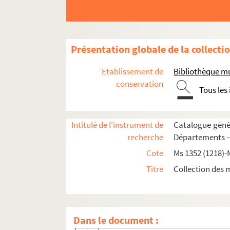
QUIMPER
REIMS
RIEUX
Présentation globale de la collecti
RIEZ
Etablissement de
Bibliothèque m
LA ROCHELLE
conservation
Tous les
RODEZ
ROUEN
Intitulé de l'instrument de
Catalogue génér
SAINT-BRIEUC
recherche
Départements —
SAINT-MALO
Cote
Ms 1352 (1218)-
SAINTES
Titre
Collection des 
SÉES
559. Chapitre cathédral de Sées (18
560. Abbaye de Silli (17 avril 1395)
Dans le document :
561. Prieuré de la Cochère (2 novem