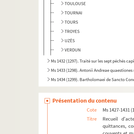
TOULOUSE
TOURNAI
TOURS
TROYES
UZÈS
VERDUN
Ms 1432 (1297). Traité sur les sept péchés cap
Ms 1433 (1298). Antonii Andreae quaestione
Ms 1434 (1299). Bartholomaei de Sancto Co
Ms 1435 (1300). Bartholomaei de Sancto Con
Ms 1436 (1301). S. Thomae de Aquino tracta
Présentation du contenu
Ms 1437-1440 (1302-1305). Cabinet typographi
Cote
Ms 1427-1431 (
Ms 1441 (1306). Petri Lombardi Sententiarum l
Titre
Recueil d'act
quittances, co
Ms 1442 (1307). « Decisiones Rote romane ann
couvents et ma