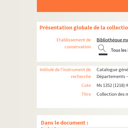
Ms 1429 (1294). Tome III
Ms 1430 (1295). Tome III - PARIS
Ms 1431 (1296). Tome IV
Présentation globale de la collecti
PÉRIGUEUX
Etablissement de
Bibliothèque m
POITIERS
conservation
Tous les
QUIMPER
REIMS
Intitulé de l'instrument de
Catalogue génér
RIEUX
recherche
Départements —
RIEZ
Cote
Ms 1352 (1218)-
LA ROCHELLE
Titre
Collection des 
489. Aumônerie de Saint-Ladre, près
490. Abbaye de la Grâce-Dieu (6 nov
491. Prieuré de Saint-Ouen au pays 
Dans le document :
492. Collégiale Sainte-Croix de Mauz