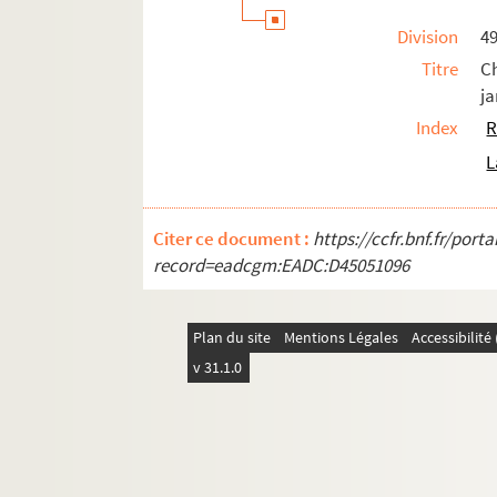
Ms 1461-1462 (1356-1357). Antiphonaire et h
Division
4
Ms 1463 (1329). Guillelmi Occam dialogus de 
Titre
Ch
Ms 1464 (1321). Vie, miracles et translation d
ja
Ms 1465 (1322). « Ordinaire pour la maison des Fi
Index
R
Ms 1466 (1323). Titi Livii epitome
L
Ms 1467 (1324). « Praelectiones ad jus canonicu
Ms 1468 (1325). Commentaire du traité de saint 
Citer ce document :
https://ccfr.bnf.fr/por
record=eadcgm:EADC:D45051096
Ms 1469 (1326). Bernardini de Senis tractatus
Ms 1470 (1327). « Ordo brevis qui observandus
Ms 1471 (1328). « Antiphonale Romanum juxta Br
Plan du site
Mentions Légales
Accessibilit
Ms 1472 (1330). « Liber cantoris hebdomadarii 
v 31.1.0
Ms 1473 (1331). « Consuetudines et statuta ins
Ms 1474 (1332). Bulle du pape Paul V en faveur de
Ms 1475 (1333). Commentaire sur l'Apocalyps