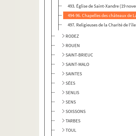
493. Église de Saint-Xandre (19 nov
494-96. Chapelles des châteaux de La
497. Religieuses de la Charité de l'îl
RODEZ
ROUEN
SAINT-BRIEUC
SAINT-MALO
SAINTES
SÉES
SENLIS
SENS
SOISSONS
TARBES
TOUL