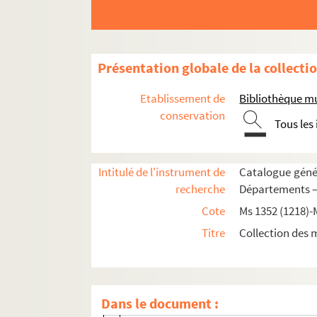
Ms 1421 (1286). Recueil d'actes notariés et pi
Ms 1422 (1287). Recueil de correspondances, do
Ms 1423 (1288). Recueil des pièces originales 
Présentation globale de la collecti
Ms 1424 (1289). Recueil de pièces originales r
Etablissement de
Bibliothèque m
Ms 1425 (1290). Recueil de pièces originales r
conservation
Ms 1426 (1291). Recueil de pièces, originales ou
Tous les
Ms 1427-1431 (1292-1296). Recueil d'actes, origi
Ms 1427 (1292). Tome I
Intitulé de l'instrument de
Catalogue génér
recherche
Départements —
Ms 1428 (1293). Tome II
Cote
Ms 1352 (1218)-
Ms 1429 (1294). Tome III
Titre
Collection des 
Ms 1430 (1295). Tome III - PARIS
Ms 1431 (1296). Tome IV
PÉRIGUEUX
Dans le document :
POITIERS