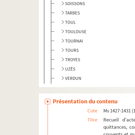
SOISSONS
TARBES
TOUL
TOULOUSE
TOURNAI
TOURS
TROYES
UZÈS
VERDUN
Ms 1432 (1297). Traité sur les sept péchés cap
Ms 1433 (1298). Antonii Andreae quaestione
Présentation du contenu
Ms 1434 (1299). Bartholomaei de Sancto Co
Cote
Ms 1427-1431 (
Ms 1435 (1300). Bartholomaei de Sancto Con
Titre
Recueil d'act
quittances, co
Ms 1436 (1301). S. Thomae de Aquino tracta
couvents et ma