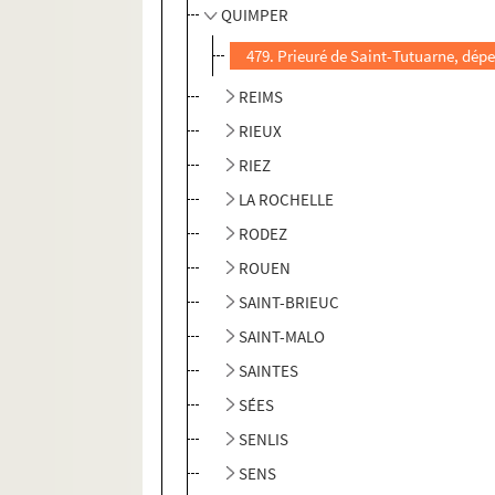
QUIMPER
479. Prieuré de Saint-Tutuarne, dép
REIMS
RIEUX
RIEZ
LA ROCHELLE
RODEZ
ROUEN
SAINT-BRIEUC
SAINT-MALO
SAINTES
SÉES
SENLIS
SENS