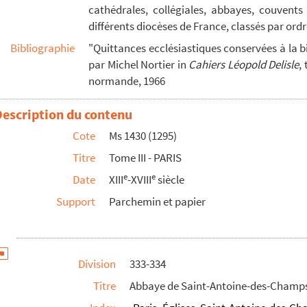
cathédrales, collégiales, abbayes, couven
vembre 1631)
différents diocèses de France, classés par ord
vembre 1627-23 novembre 1632)
Bibliographie
"Quittances ecclésiastiques conservées à la 
par Michel Nortier in
Cahiers Léopold Delisle
,
normande, 1966
cembre 1635)
Description du contenu
s (30 novembre 1642)
Cote
Ms 1430 (1295)
 1646)
Titre
Tome III - PARIS
e
e
Date
XIII
-XVIII
siècle
ris (23 février 1600-5 décembre 1650)
Support
Parchemin et papier
(15 novembre 1653)
janvier 1655)
oncernant des offices de clercs et chapelains de la mais...
Division
333-334
9-4 décembre 1656)
Titre
Abbaye de Saint-Antoine-des-Champs-le
(22 mai 1658)