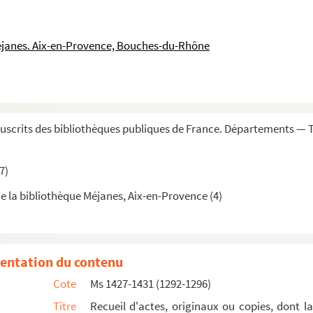
1543)
éjanes. Aix-en-Provence, Bouches-du-Rhône
577)
rier 1581)
scrits des bibliothèques publiques de France. Départements — 
07)
7)
e la bibliothèque Méjanes, Aix-en-Provence (4)
4-13 avril 1611)
lergé de France et quittances des receveurs généraux du C...
re 1622)
entation du contenu
Cote
Ms 1427-1431 (1292-1296)
Titre
Recueil d'actes, originaux ou copies, dont l
 (4 février 1600-3 avril 1630)