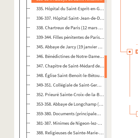
335. Hôpital du Saint-Esprit-en-Grève à Paris (24 no
336-337. Hôpital Saint-Jean-de-Dieu de Paris (10 no
338. Chartreux de Paris (12 mars 1634)
339-344. Filles pénitentes de Paris (15 avril 1572-3 dé
345. Abbaye de Jarcy (19 janvier 1639)
346. Bénédictines de Notre-Dame du Calvaire de Pari
347. Chapitre de Saint-Médard de Paris (30 septembre
348. Église Saint-Benoit-le-Bétourné (8 mars 1647)
349-351. Collégiale de Saint-Germain-l'Auxerrois, à Pa
352. Prieuré Sainte-Croix-de-la-Bretonnerie, à Paris 
353-358. Abbaye de Longchamp (15 décembre 1577-25 
359-380. Documents (principalement des quittances), c
381-387. Minimes de Nigeon-lez-Paris (17 janvier 156
388. Religieuses de Sainte-Marie-Madeleine de Paris 