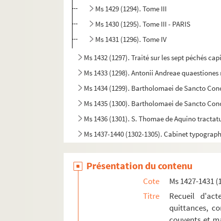
Ms 1429 (1294). Tome III
Ms 1430 (1295). Tome III - PARIS
Ms 1431 (1296). Tome IV
Ms 1432 (1297). Traité sur les sept péchés cap
Ms 1433 (1298). Antonii Andreae quaestione
Ms 1434 (1299). Bartholomaei de Sancto Co
Ms 1435 (1300). Bartholomaei de Sancto Con
Ms 1436 (1301). S. Thomae de Aquino tracta
Ms 1437-1440 (1302-1305). Cabinet typographi
Ms 1441 (1306). Petri Lombardi Sententiarum l
Présentation du contenu
Ms 1442 (1307). « Decisiones Rote romane ann
Ms 1443 (1308). « Wilhelmus Horboch. Decisi
Cote
Ms 1427-1431 (
Ms 1444 (1309). Sermons
Titre
Recueil d'act
quittances, co
Ms 1445 (1310). Speculum fratrum Minorum
couvents et ma