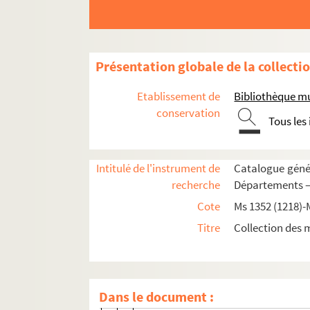
CHARTRES
CLERMONT
COLOGNE
Présentation globale de la collecti
COMMINGES
Etablissement de
Bibliothèque m
CONDOM
conservation
Tous les
COUTANCES
163. Abbaye de Montebourg (16 déc
Intitulé de l'instrument de
Catalogue génér
e
164-165. Abbaye de Lessay (XII
s., c
recherche
Départements —
166. Abbaye de Blanchelande (4 aoû
Cote
Ms 1352 (1218)-
167. Église de Lithaire (2 décembre 
Titre
Collection des 
168-169. Chapelle du château de Cher
170. Abbaye de Fontenay (30 mars 1
171. Abbaye de Saint-Sever (17 avril
Dans le document :
172. Église de Saint-Sauveur-Lendelin