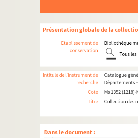
Ms 1426 (1291). Recueil de pièces, originales ou
Ms 1427-1431 (1292-1296). Recueil d'actes, origi
Ms 1427 (1292). Tome I
Présentation globale de la collecti
Ms 1428 (1293). Tome II
Etablissement de
Bibliothèque m
CAHORS
conservation
Tous les
CAMBRAI
CARCASSONNE
Intitulé de l'instrument de
Catalogue génér
CASTRES
recherche
Départements —
CHALONS-SUR-MARNE
Cote
Ms 1352 (1218)-
CHALON-SUR-SAONE
Titre
Collection des 
CHARTRES
CLERMONT
COLOGNE
Dans le document :
COMMINGES