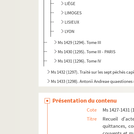
LIÈGE
LIMOGES
LISIEUX
LYON
Ms 1429 (1294). Tome III
Ms 1430 (1295). Tome III - PARIS
Ms 1431 (1296). Tome IV
Ms 1432 (1297). Traité sur les sept péchés cap
Ms 1433 (1298). Antonii Andreae quaestione
Ms 1434 (1299). Bartholomaei de Sancto Co
Présentation du contenu
Ms 1435 (1300). Bartholomaei de Sancto Con
Ms 1436 (1301). S. Thomae de Aquino tracta
Cote
Ms 1427-1431 (
Ms 1437-1440 (1302-1305). Cabinet typographi
Titre
Recueil d'act
quittances, co
Ms 1441 (1306). Petri Lombardi Sententiarum l
couvents et ma