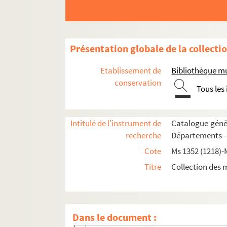
Ms 1425 (1290). Recueil de pièces originales r
Ms 1426 (1291). Recueil de pièces, originales ou
Ms 1427-1431 (1292-1296). Recueil d'actes, origi
Présentation globale de la collecti
Ms 1427 (1292). Tome I
Etablissement de
Bibliothèque m
Ms 1428 (1293). Tome II
conservation
Tous les
CAHORS
CAMBRAI
Intitulé de l'instrument de
Catalogue génér
CARCASSONNE
recherche
Départements —
CASTRES
Cote
Ms 1352 (1218)-
CHALONS-SUR-MARNE
Titre
Collection des 
CHALON-SUR-SAONE
CHARTRES
CLERMONT
Dans le document :
COLOGNE