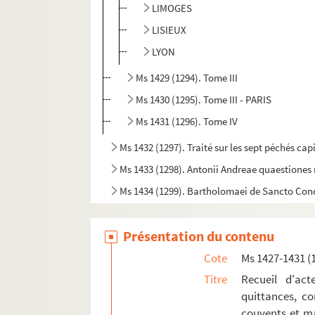
LIMOGES
LISIEUX
LYON
Ms 1429 (1294). Tome III
Ms 1430 (1295). Tome III - PARIS
Ms 1431 (1296). Tome IV
Ms 1432 (1297). Traité sur les sept péchés cap
Ms 1433 (1298). Antonii Andreae quaestione
Ms 1434 (1299). Bartholomaei de Sancto Co
Ms 1435 (1300). Bartholomaei de Sancto Con
Présentation du contenu
Ms 1436 (1301). S. Thomae de Aquino tracta
Ms 1437-1440 (1302-1305). Cabinet typographi
Cote
Ms 1427-1431 (
Ms 1441 (1306). Petri Lombardi Sententiarum l
Titre
Recueil d'act
quittances, co
Ms 1442 (1307). « Decisiones Rote romane ann
couvents et ma