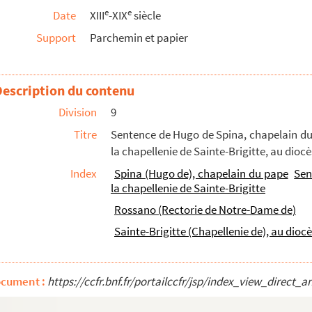
e
e
Date
XIII
-XIX
siècle
 de Jérusalem, du 29 octobre 1493, sur le droit...
Support
Parchemin et papier
étie, décrétant que l'église Sainte-Marie et S...
. (8 octobre 1548)
 en la personne de Ludovico
de Cortesiis
de Rubia...
Description du contenu
Visconte de Visconti, noble de Milan. (23 avril...
Division
9
8 janvier 1601)
Titre
Sentence de Hugo de Spina, chapelain du p
d'Alfonso Piccolomini
de Aragona,
habitant de N...
la chapellenie de Sainte-Brigitte, au dioc
à Gaspar Fidentie et Gentila Vincentii, du dioc...
Index
Spina (Hugo de), chapelain du pape
Sen
la chapellenie de Sainte-Brigitte
io une pension sur un canonicat de l'église Sai...
Rossano (Rectorie de Notre-Dame de)
o et Bernardino Polani, d'une part, et Lucia...
Sainte-Brigitte (Chapellenie de), au dioc
lerc de sacristie de l'église de Saint-Martin...
Pavie et Ferrare. (16 décembre 1650)
 de Milan, pour la collation des ordres majeur...
ocument :
https://ccfr.bnf.fr/portailccfr/jsp/index_view_dire
u du Suffrage, fondée en l'église paroissiale ...