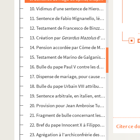
10. Vidimus d'une sentence de Hieronimo Lando, patriarche
11. Sentence de Fabio Mignanello, légat apostolique de Vén
12. Testament de Francesco de Binzzi, citoyen de Florence
13. Création par
Gerardus Mazolus
d'un notaire impérial
14. Pension accordée par Côme de Médicis à Jean-Baptiste 
15. Testament de Marino de Galganis, noble de Sienne. (1
16. Bulle du pape Paul V contre les détenteurs des biens 
17. Dispense de mariage, pour cause de parenté, accordée 
18. Bulle du pape Urbain VIII attribuant à Geronimo Rasor
19. Sentence arbitrale, en italien, entre les frères Bernard
20. Provision pour Jean Ambroise Turriano, de l'office de c
21. Fragment de bulle concernant les diocèses de Parme, 
22. Bref du pape Innocent X à Filippo Girovano, du diocèse
Citer ce d
23. Agrégation à l'archiconfrérie des âmes du Purgatoire o