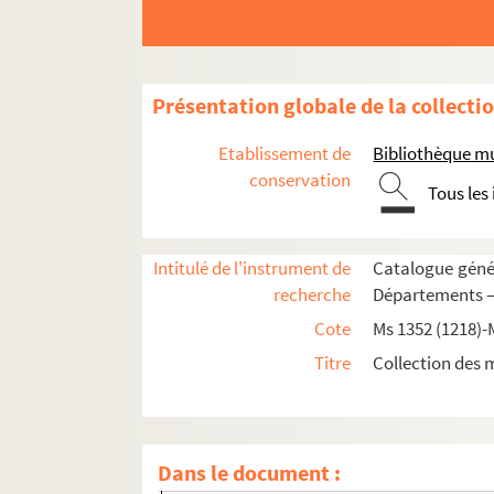
Ms 1416 (1281). Recueil de pièces originales re
Ms 1417 (1282). Recueil de pièces originales r
Ms 1418 (1283). Recueil de pièces originales re
Présentation globale de la collecti
Ms 1419 (1284). Recueil de pièces, originales o
Etablissement de
Bibliothèque m
Ms 1420 (1285). Recueil de pièces, originales 
conservation
Tous les
Ms 1421 (1286). Recueil d'actes notariés et pi
Ms 1422 (1287). Recueil de correspondances, do
Intitulé de l'instrument de
Catalogue génér
Ms 1423 (1288). Recueil des pièces originales 
recherche
Départements —
Ms 1424 (1289). Recueil de pièces originales r
Cote
Ms 1352 (1218)-
Ms 1425 (1290). Recueil de pièces originales r
Titre
Collection des 
Ms 1426 (1291). Recueil de pièces, originales ou co
1. Sentence prononcée par Luca de Grimaldi
2. Fragment d'acte concernant l'hôpital Sa
Dans le document :
3. Transaction entre l'archiprêtre et les cler