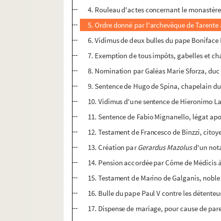
4. Rouleau d'actes concernant le monastère 
5. Ordre donné par l'archevêque de Tarente 
6. Vidimus de deux bulles du pape Boniface I
7. Exemption de tous impôts, gabelles et cha
8. Nomination par Galéas Marie Sforza, duc 
9. Sentence de Hugo de Spina, chapelain du p
10. Vidimus d'une sentence de Hieronimo Lan
11. Sentence de Fabio Mignanello, légat apos
12. Testament de Francesco de Binzzi, citoye
13. Création par
Gerardus Mazolus
d'un nota
14. Pension accordée par Côme de Médicis à J
15. Testament de Marino de Galganis, noble 
16. Bulle du pape Paul V contre les détente
17. Dispense de mariage, pour cause de paren