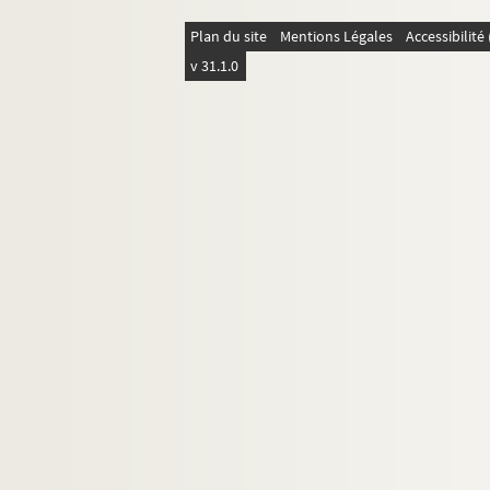
Ms 1437-1440 (1302-1305). Cabinet typographi
Plan du site
Mentions Légales
Accessibilit
Ms 1441 (1306). Petri Lombardi Sententiarum l
v 31.1.0
Ms 1442 (1307). « Decisiones Rote romane ann
Ms 1443 (1308). « Wilhelmus Horboch. Decisi
Ms 1444 (1309). Sermons
Ms 1445 (1310). Speculum fratrum Minorum
Ms 1446 (1311). Traités sur la pénitence
Ms 1447 (1312). « Sermones Astensis, Ordinis M
Ms 1448 (1313). Opuscules divers de saint Bas
Ms 1449 (1351). Livre d'offices et d'oraisons
Ms 1450 (1314). Dictionnaire à l'usage des préd
Ms 1451 (Rés. ms 7). Heures de la Vierge
Ms 1452 (Rés. ms 16). Ricobaldus Ferrariensis
Ms 1453 (1317). S. Bonaventure, Vie de S. Fran