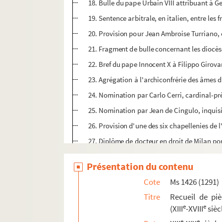
18. Bulle du pape Urbain VIII attribuant à G
19. Sentence arbitrale, en italien, entre les 
20. Provision pour Jean Ambroise Turriano, de
21. Fragment de bulle concernant les diocès
22. Bref du pape Innocent X à Filippo Girova
23. Agrégation à l'archiconfrérie des âmes du
24. Nomination par Carlo Cerri, cardinal-prê
25. Nomination par Jean de Cingulo, inquisit
26. Provision d'une des six chapellenies de 
27. Diplôme de docteur en droit de Milan po
28. Reconnaissance de reliques par Aloysio 
Présentation du contenu
29-30. Certificats donnés à Antonio Taliano 
Cote
Ms 1426 (1291)
31. Diplôme de pharmacien à Venise, pour Se
Titre
Recueil de pièc
32-34. Pièces d'un procès entre les familles 
e
e
(XIII
-XVIII
sièc
35. Signification à Jules-César Legnani par 
e
e