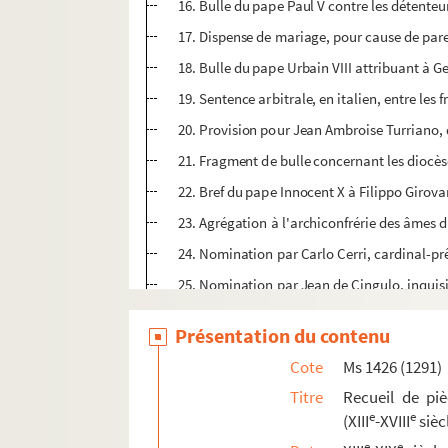
16. Bulle du pape Paul V contre les détente
17. Dispense de mariage, pour cause de paren
18. Bulle du pape Urbain VIII attribuant à G
19. Sentence arbitrale, en italien, entre les 
20. Provision pour Jean Ambroise Turriano, de
21. Fragment de bulle concernant les diocès
22. Bref du pape Innocent X à Filippo Girova
23. Agrégation à l'archiconfrérie des âmes du
24. Nomination par Carlo Cerri, cardinal-prê
25. Nomination par Jean de Cingulo, inquisit
26. Provision d'une des six chapellenies de 
Présentation du contenu
27. Diplôme de docteur en droit de Milan po
Cote
Ms 1426 (1291)
28. Reconnaissance de reliques par Aloysio 
Titre
Recueil de pièc
29-30. Certificats donnés à Antonio Taliano 
e
e
(XIII
-XVIII
sièc
31. Diplôme de pharmacien à Venise, pour Se
e
e