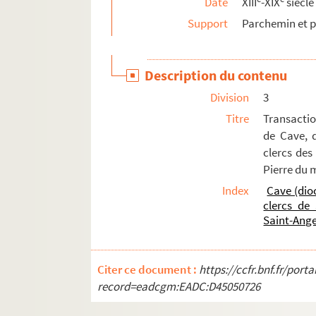
Date
XIII
-XIX
siècle
32-34. Pièces d'un procès entre les familles 
Support
Parchemin et p
35. Signification à Jules-César Legnani par 
36-37. Bulles relatives à des pensions ecclés
Description du contenu
38-47. Mandements, créations de notaires et
Division
3
48. Diplôme de citoyen de la ville d'Aglar da
Titre
Transaction
49-54. Pièces de compte provenant du Conse
de Cave, d
55. Attestation de l'érection d'un chemin de 
clercs des
Pierre du 
56. Attestation du Ministère des finances, c
Index
Cave (dio
57. Reconnaissance de reliques par Joseph Ma
clercs de
58. à 64. Dispenses de mariage pour cause d
Saint-Ange
Ms 1427-1431 (1292-1296). Recueil d'actes, or
Ms 1432 (1297). Traité sur les sept péchés cap
Citer ce document :
https://ccfr.bnf.fr/por
Ms 1433 (1298). Antonii Andreae quaestione
record=eadcgm:EADC:D45050726
Ms 1434 (1299). Bartholomaei de Sancto Co