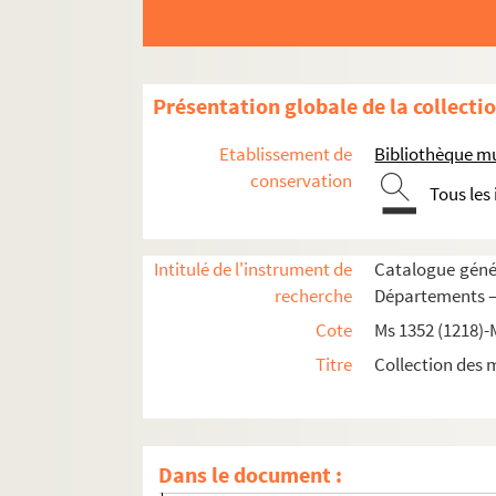
Ms 1414 (1279). Recueil de pièces, originales 
Ms 1415 (1280). Recueil de pièces, originales 
Ms 1416 (1281). Recueil de pièces originales re
Présentation globale de la collecti
Ms 1417 (1282). Recueil de pièces originales r
Etablissement de
Bibliothèque m
Ms 1418 (1283). Recueil de pièces originales re
conservation
Tous les
Ms 1419 (1284). Recueil de pièces, originales o
Ms 1420 (1285). Recueil de pièces, originales 
Intitulé de l'instrument de
Catalogue génér
Ms 1421 (1286). Recueil d'actes notariés et pi
recherche
Départements —
Ms 1422 (1287). Recueil de correspondances, do
Cote
Ms 1352 (1218)-
Ms 1423 (1288). Recueil des pièces originales 
Titre
Collection des 
Ms 1424 (1289). Recueil de pièces originales r
Ms 1425 (1290). Recueil de pièces originales r
Ms 1426 (1291). Recueil de pièces, originales ou co
Dans le document :
1. Sentence prononcée par Luca de Grimaldi