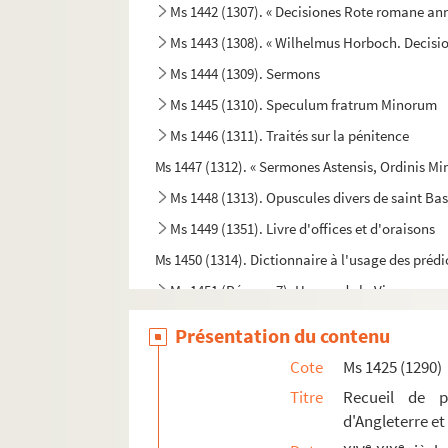
Ms 1442 (1307). « Decisiones Rote romane ann
Ms 1443 (1308). « Wilhelmus Horboch. Decisi
Ms 1444 (1309). Sermons
Ms 1445 (1310). Speculum fratrum Minorum
Ms 1446 (1311). Traités sur la pénitence
Ms 1447 (1312). « Sermones Astensis, Ordinis M
Ms 1448 (1313). Opuscules divers de saint Bas
Ms 1449 (1351). Livre d'offices et d'oraisons
Ms 1450 (1314). Dictionnaire à l'usage des préd
Ms 1451 (Rés. ms 7). Heures de la Vierge
Ms 1452 (Rés. ms 16). Ricobaldus Ferrariensis
Présentation du contenu
Ms 1453 (1317). S. Bonaventure, Vie de S. Fran
Cote
Ms 1425 (1290)
Ms 1454 (1318). Dictionnaire de la Bible
Titre
Recueil de pi
Ms 1455 (1319). Recueil
d'Angleterre et
Ms 1456 (1320). Guilelmus Peraldus OP [= Gui
e
e