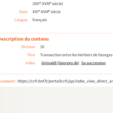
e
e
(XIV
-XVIII
siècle)
que de Nice par divers habitants de cette ville....
e
e
Date
XIV
-XVIII
siècle
Langue
français
lébration de messes par Honorade Ruffi, femme de...
vès (7 juin 1509)
Description du contenu
rand Raimbaud de Simiane, seigneur de Gordes
exécution d'un arrêt du parlement dudit pays su...
Division
10
and d'Aix. (30 mai 1528)
Titre
Transaction entre les héritiers de Georges 
homas et Jacques Fresquière. (25 décembre 1529)
Index
Grimaldi (Georges de)
Sa succession
nes, et Jeannette Gautier, du lieu de Vauvenargu...
 Caron du lieu de Villeneuve (Vence). (5 févr...
ocument :
https://ccfr.bnf.fr/portailccfr/jsp/index_view_dire
 rendu par Anne Reyne, de la ville d'Aix. (8 ...
iller en la Chambre des Comptes de Provence, à p...
Chambre des Comptes de Provence, pour les gages d...
tué à Valensole. (8 octobre 1581)