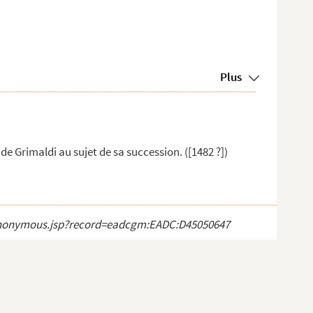
Plus
de Grimaldi au sujet de sa succession. ([1482 ?])
ct_anonymous.jsp?record=eadcgm:EADC:D45050647