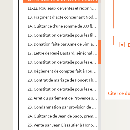
11-12. Rouleaux de ventes et reconnaissances faites à l'évê
13. Fragment d'acte concernant Nodon Bardelin. (1490)
14. Quittance d'une somme de 300 florins, léguée pour cé
15. Constitution de tutelle pour les filles de Jean de Ponte
16. Donation faite par Anne de Simiane à son frère Bert
17. Lettre de René Bastard, sénéchal de Provence, pour l'
18. Constitution de tutelle pour les enfants d'Antoine Ferr
19. Règlement de comptes fait à Tourves entre Antoine T
20. Contrat de mariage de Poncet Thomas, du lieu des Pen
21. Constitution de tutelle pour les enfants de Guirardo de
Citer ce d
22. Arrêt du parlement de Provence sur le compte de tutelle
23. Condamnation par provision de Pierre Vitallis, conse
24. Quittance de Jean de Sado, premier président de la 
25. Vente par Jean Eissautier à Honoré Appert d'un pré si