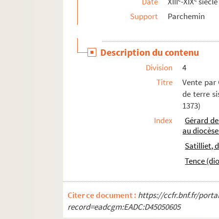
Date
XIII
-XIX
siècle
36. Abandon par Jean-Joseph Roque, habitant 
Support
Parchemin
37-45. Actes de vente, testaments, etc., con
46. Abandon par Baptiste et Mariane Surrel, 
Description du contenu
47. Supplique de Claude-Vincent Leques, avoc
Division
4
Ms 1421 (1286). Recueil d'actes notariés et pi
Titre
Vente par
Ms 1422 (1287). Recueil de correspondances, do
de terre s
Ms 1423 (1288). Recueil des pièces originales 
1373)
Index
Gérard d
Ms 1424 (1289). Recueil de pièces originales r
au diocèse
Ms 1425 (1290). Recueil de pièces originales r
Satilliet,
Ms 1426 (1291). Recueil de pièces, originales ou
Tence (di
Ms 1427-1431 (1292-1296). Recueil d'actes, or
Ms 1432 (1297). Traité sur les sept péchés cap
Citer ce document :
https://ccfr.bnf.fr/por
Ms 1433 (1298). Antonii Andreae quaestione
record=eadcgm:EADC:D45050605
Ms 1434 (1299). Bartholomaei de Sancto Co