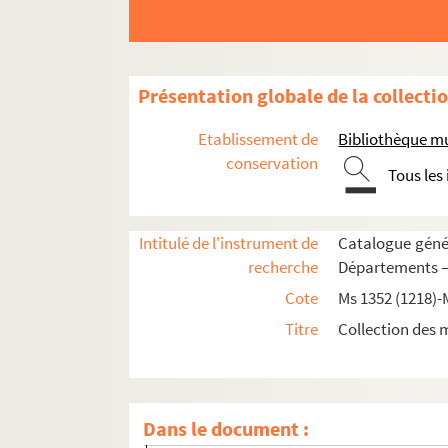
Ms 1409 (1274). Recueil de pièces relatives à
Ms 1410 (1275). Recueil d'actes originaux, du 
Ms 1411 (1276). Recueil de pièces originales re
Présentation globale de la collecti
Ms 1412 (1277). Recueil de pièces originales, 
Etablissement de
Bibliothèque m
Ms 1413 (1278). Recueil de pièces, originales 
conservation
Tous les
Ms 1414 (1279). Recueil de pièces, originales 
Ms 1415 (1280). Recueil de pièces, originales 
Intitulé de l'instrument de
Catalogue génér
Ms 1416 (1281). Recueil de pièces originales re
recherche
Départements —
Ms 1417 (1282). Recueil de pièces originales r
Cote
Ms 1352 (1218)-
Ms 1418 (1283). Recueil de pièces originales re
Titre
Collection des 
Ms 1419 (1284). Recueil de pièces, originales o
Ms 1420 (1285). Recueil de pièces, originales ou 
1. Vente de cens sis sur des maisons à Toulo
Dans le document :
2. Sentence arbitrale prononcée entre Raimo