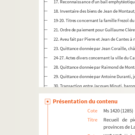
17. Reconnaissance d'un bail emphytéotiqu
18. Inventaire des biens de Jean de Montaut,
19-20. Titres concernant la famille Frezol d
21. Ordre de paiement pour Guillaume Cléret
22. Aveu fait par Pierre et Jean de Cantes à 
23. Quittance donnée par Jean Coraille, chât
24-27. Actes divers concernant la ville du C
28. Quittance donnée par Raimond de Montan
29. Quittance donnée par Antoine Duranti, jug
30. Transaction entre Jacques Minuti, baron
31. Lettres de
debitis
du roi Charles IX en fa
Présentation du contenu
32. Mandement de Jean de La Valette, sénéch
Cote
Ms 1420 (1285)
33. Copie des privilèges, libertés et franchis
Titre
Recueil de piè
34. Ordonnance de François d'Olivier, consei
provinces de La
35. Publication du testament de Marguerit
e
e