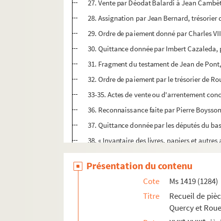
27. Vente par Déodat Balardi à Jean Cambète
28. Assignation par Jean Bernard, trésorier d
29. Ordre de paiement donné par Charles VII 
30. Quittance donnée par Imbert Cazaleda, p
31. Fragment du testament de Jean de Pont, 
32. Ordre de paiement par le trésorier de Ro
33-35. Actes de vente ou d'arrentement concer
36. Reconnaissance faite par Pierre Boysson
37. Quittance donnée par les députés du bas 
38. « Invantaire des livres, papiers et autr
39-40. Copies des hommages et dénombreme
Présentation du contenu
41. Reconnaissances de la seigneurie de Lu
Cote
Ms 1419 (1284)
42. Copies d'actes concernant la famille de 
Titre
Recueil de pièc
43. Copie d'actes de partage et d'échange de 
Quercy et Rouer
44-50. Actes divers relatifs à la seigneurie
e
e