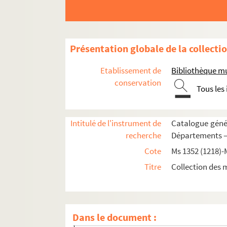
Ms 1414 (1279). Recueil de pièces, originales 
Ms 1415 (1280). Recueil de pièces, originales 
Ms 1416 (1281). Recueil de pièces originales re
Présentation globale de la collecti
Ms 1417 (1282). Recueil de pièces originales r
Etablissement de
Bibliothèque m
Ms 1418 (1283). Recueil de pièces originales re
conservation
Tous les
Ms 1419 (1284). Recueil de pièces, originales ou 
1. Compromis et sentence arbitrale prononc
Intitulé de l'instrument de
Catalogue génér
2. Vente par Pierre et Hecher de La Roque, frè
recherche
Départements —
3. Bail emphytéotique d'une pièce de terre s
Cote
Ms 1352 (1218)-
4. Bail à cens par Pierre d'Anglars à Géraud 
Titre
Collection des 
5. Sentence arbitrale prononcée entre G. de
6. Vente par Escafrède, damoiseau majeur de 
7. Vente par Bérenger de Sales et sa femme 
Dans le document :
8. Vente par Buonson de Rodez, damoiseau, à