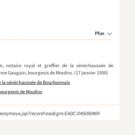
Plus
n, notaire royal et greffier de la sénéchaussée de
enne Gaugain, bourgeois de Moulins. (17 janvier 1500)
r de la sénéchaussée de Bourbonnais
 bourgeois de Moulins
ct_anonymous.jsp?record=eadcgm:EADC:D45050469