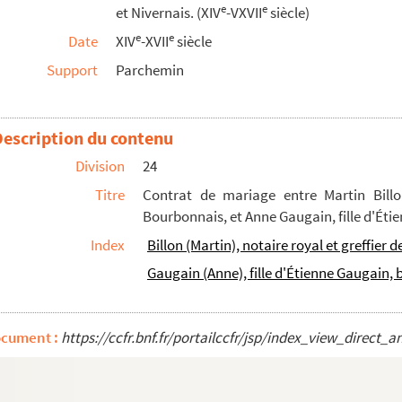
e
e
et Nivernais. (XIV
-VXVII
siècle)
sien de Saint-Didier, à Jean Turaud. (28 mars ...
e
e
Date
XIV
-XVII
siècle
 Marteaul, clerc, notaire de la chancellerie...
Support
Parchemin
s deux paroissiens de Saint-Didier. (4 octobre...
, laboureur, pour un fief sis à La Saulbin en Do...
Description du contenu
e feu Josseran Robin, à Pierre Robin, de Pier...
ues Robeau, d'une part, et Antoine Robeau, d'...
Division
24
aroissien de Souvigny-le-Thion, à Jean de La Gou...
Titre
Contrat de mariage entre Martin Billo
Bourbonnais, et Anne Gaugain, fille d'Éti
s, aux gens des comptes de Bourbonnais, leur défen...
Index
Billon (Martin), notaire royal et greffie
e, paroissien d'Huilhaux, passée devant la chanc...
Gaugain (Anne), fille d'Étienne Gaugain,
e Pierrefitte, à son fils Antoine Guerry. (14...
e Berthonnet, seigneur de Cuffiet, de la sixi...
 au sujet de biens sis dans la paroisse du Pin...
ocument :
https://ccfr.bnf.fr/portailccfr/jsp/index_view_dire
t Jacques Robeau, de Pierrefitte, ses cousins. ...
vrier 1519)