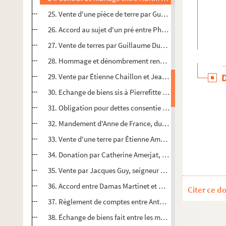
25. Vente d'une pièce de terre par Guillaume Duyat, parois
26. Accord au sujet d'un pré entre Philibert de Teulhes, dit
27. Vente de terres par Guillaume Duyat à Jean Turaud, tou
28. Hommage et dénombrement rendus par Guillaume Le Noir
29. Vente par Étienne Chaillon et Jeanne, sa femme, fille d
30. Echange de biens sis à Pierrefitte entre Pierre et Jacq
31. Obligation pour dettes consentie par Jean Arnoulx, p
32. Mandement d'Anne de France, duchesse de Bourbonnai
33. Vente d'une terre par Étienne Amerjat à Lucquin Moyn
34. Donation par Catherine Amerjat, veuve de Jean Guerry, d
35. Vente par Jacques Guy, seigneur de la Tornelle, à Pierr
36. Accord entre Damas Martinet et Benoît et Henry Milles,
Citer ce d
37. Règlement de comptes entre Antoine Robeau et Pierre e
38. Échange de biens fait entre les mêmes personnes. (7 fé