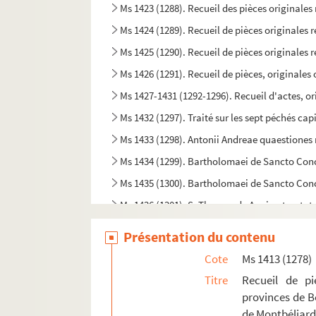
Ms 1423 (1288). Recueil des pièces originales 
Ms 1424 (1289). Recueil de pièces originales r
Ms 1425 (1290). Recueil de pièces originales r
Ms 1426 (1291). Recueil de pièces, originales ou
Ms 1427-1431 (1292-1296). Recueil d'actes, or
Ms 1432 (1297). Traité sur les sept péchés cap
Ms 1433 (1298). Antonii Andreae quaestione
Ms 1434 (1299). Bartholomaei de Sancto Co
Ms 1435 (1300). Bartholomaei de Sancto Con
Ms 1436 (1301). S. Thomae de Aquino tracta
Ms 1437-1440 (1302-1305). Cabinet typographi
Présentation du contenu
Ms 1441 (1306). Petri Lombardi Sententiarum l
Cote
Ms 1413 (1278)
Ms 1442 (1307). « Decisiones Rote romane ann
Titre
Recueil de piè
Ms 1443 (1308). « Wilhelmus Horboch. Decisi
provinces de B
de Montbéliard.
Ms 1444 (1309). Sermons