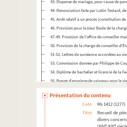
43. Dispense de mariage, pour cause de pare
44. Renonciation faite par Lubin Testard, de
45. Arrêt relatif à un procès (constitution 
46. Provision pour le sieur Basle de la charg
47-49. Provision de l'office de conseiller ma
50. Provision de la charge de conseiller d'Ét
51-52. Lettres de surséance accordées au si
53. Commission donnée par Philippe de Cour
54. Diplôme de bachelier et licencié de la Fa
55. Brevet d'enseigne de vaisseau pour le s
56. Brevet de capitaine de brûlot pour le sieu
Présentation du contenu
57. Commission de l'office de greffier « en 
Cote
Ms 1412 (1277)
58. « Retenue d'aumonier et confesseur du 
Titre
Recueil de pièc
59. « Retenue de clerc de chapelle de quartie
divers concerna
60. Formule exécutoire d'un arrêt rendu en C
e
e
(XIV
-XIX
siècl