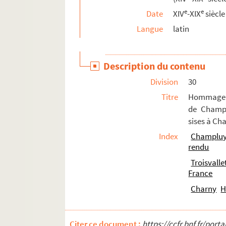
61. Certificat de diplôme de maître-èz-arts et
e
e
Date
XIV
-XIX
siècle
62. Fragment de lettres ratifiant une convent
Langue
latin
63. Formule exécutoire d'un arrêt rendu en C
64. Brevet d'une pension de 600 livres en fa
Description du contenu
65. Brevet de garde national pour René Fran
Division
30
66. Brevet de capitaine d'une compagnie à ch
Titre
Hommage e
67. Brevet d'aide-de-camp du général Custi
de Champl
sises à Cha
68. Brevet de sous-lieutenant des chasseurs 
Index
Champluys
69. Autorisation de porter la décoration du
rendu
70-118. Recueil de quittances données par di
Troisvalle
Ms 1413 (1278). Recueil de pièces, originales 
France
Ms 1414 (1279). Recueil de pièces, originales 
Charny
H
Ms 1415 (1280). Recueil de pièces, originales 
Ms 1416 (1281). Recueil de pièces originales re
Citer ce document :
https://ccfr.bnf.fr/por