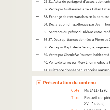
29-31. Actes de partage et d'association en
32. Vente par Guillaume Barre à Gillan Estie
33. Echange de rentes assises en la paroisse
34. Déclaration d'hypothèque par Jean Thor
35. Sentence du prévôt d'Orléans entre Renée
36-37. Deux quittances données à Pierre Le 
38. Vente par Baptiste de Setagne, seigneur 
39. Vente par Gheniefve Rousset, habitant à 
40. Vente de terres par Mery Lhommedieu à 
41. Quittance donnée par François Longuet et
42. Vente par Christophe Groslect à Claude Ho
Présentation du contenu
43. Reconnaissance d'une rente faite par Fr
Cote
Ms 1411 (1276)
44-47. Actes divers passés entre des habitant
Titre
Recueil de pièc
48. Provision pour Jean Mathieu de la charge
e
XVIII
siècle)
49. Bail à loyer par Jacques du Pont, laboure
e
e