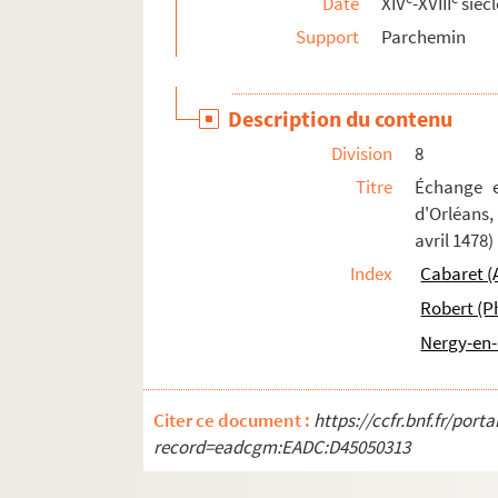
Date
XIV
-XVIII
siècl
50. Brevet de maitre de poste de Chateaugai
Support
Parchemin
51. Diplôme de licencié en droit de l'Unive
Ms 1412 (1277). Recueil de pièces originales, 
Description du contenu
Ms 1413 (1278). Recueil de pièces, originales 
Division
8
Ms 1414 (1279). Recueil de pièces, originales 
Titre
Échange e
Ms 1415 (1280). Recueil de pièces, originales 
d'Orléans,
Ms 1416 (1281). Recueil de pièces originales re
avril 1478)
Index
Cabaret (
Ms 1417 (1282). Recueil de pièces originales r
Robert (Ph
Ms 1418 (1283). Recueil de pièces originales re
Nergy-en-
Ms 1419 (1284). Recueil de pièces, originales o
Ms 1420 (1285). Recueil de pièces, originales 
Ms 1421 (1286). Recueil d'actes notariés et pi
Citer ce document :
https://ccfr.bnf.fr/por
record=eadcgm:EADC:D45050313
Ms 1422 (1287). Recueil de correspondances, do
Ms 1423 (1288). Recueil des pièces originales 