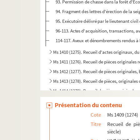
93. Permission de chasse dans la forêt d'Eco
94. Fragment des lettres d'érection de la sei
95. Exécutoire délivré par le lieutenant civi
96-113. Actes d'acquisition, transactions, av
114-117. Aveux et dénombrements rendus à Ro
Ms 1410 (1275). Recueil d'actes originaux, du 
Ms 1411 (1276). Recueil de pièces originales re
Ms 1412 (1277). Recueil de pièces originales, 
Ms 1413 (1278). Recueil de pièces, originales 
Ms 1414 (1279). Recueil de pièces, originales 
Ms 1415 (1280). Recueil de pièces, originales 
Présentation du contenu
Ms 1416 (1281). Recueil de pièces originales re
Cote
Ms 1409 (1274)
Ms 1417 (1282). Recueil de pièces originales r
Titre
Recueil de pi
Ms 1418 (1283). Recueil de pièces originales re
siècle)
Ms 1419 (1284). Recueil de pièces, originales o
e
e